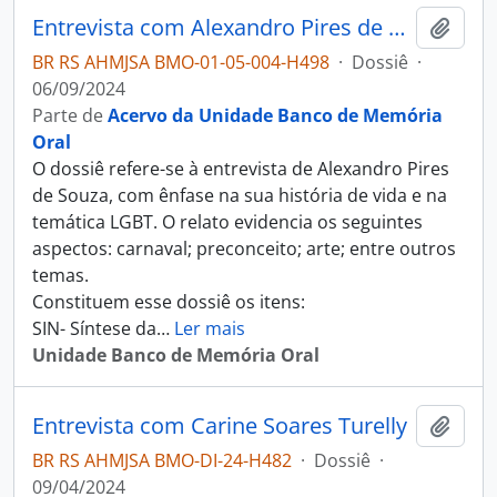
Entrevista com Alexandro Pires de Souza
Adici
BR RS AHMJSA BMO-01-05-004-H498
·
Dossiê
·
06/09/2024
Parte de
Acervo da Unidade Banco de Memória
Oral
O dossiê refere-se à entrevista de Alexandro Pires
de Souza, com ênfase na sua história de vida e na
temática LGBT. O relato evidencia os seguintes
aspectos: carnaval; preconceito; arte; entre outros
temas.
Constituem esse dossiê os itens:
SIN- Síntese da
…
Ler mais
Unidade Banco de Memória Oral
Entrevista com Carine Soares Turelly
Adici
BR RS AHMJSA BMO-DI-24-H482
·
Dossiê
·
09/04/2024