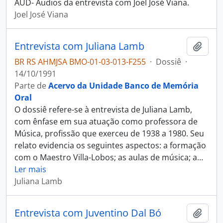
AUD- Áudios da entrevista com Joel José Viana.
Joel José Viana
Entrevista com Juliana Lamb
Adici
BR RS AHMJSA BMO-01-03-013-F255
·
Dossiê
·
14/10/1991
Parte de
Acervo da Unidade Banco de Memória
Oral
O dossiê refere-se à entrevista de Juliana Lamb,
com ênfase em sua atuação como professora de
Música, profissão que exerceu de 1938 a 1980. Seu
relato evidencia os seguintes aspectos: a formação
com o Maestro Villa-Lobos; as aulas de música; a
…
Ler mais
Juliana Lamb
Entrevista com Juventino Dal Bó
Adici