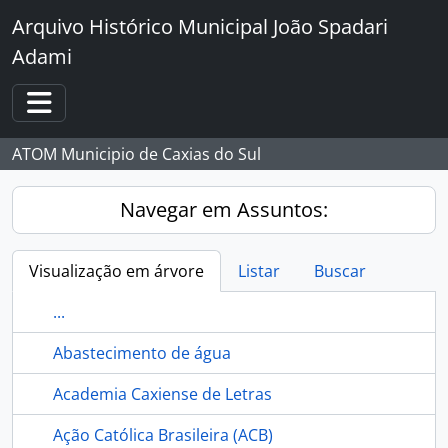
Skip to main content
Arquivo Histórico Municipal João Spadari
Adami
Toggle navigation
ATOM Municipio de Caxias do Sul
Navegar em Assuntos:
Visualização em árvore
Listar
Buscar
...
Abastecimento de água
Academia Caxiense de Letras
Ação Católica Brasileira (ACB)