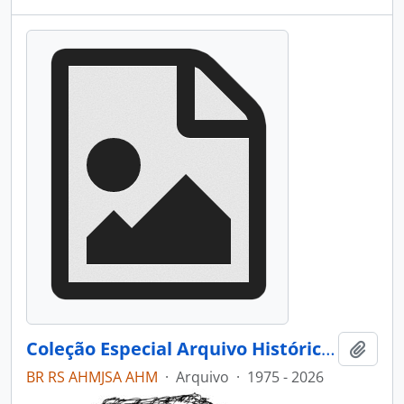
Coleção Especial Arquivo Histórico Municipal João Spadari Adami
Adici
BR RS AHMJSA AHM
·
Arquivo
·
1975 - 2026