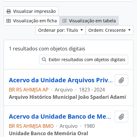
Visualizar impressão
Visualização em ficha
Visualização em tabela
Ordenar por: Título
Ordem: Crescente
1 resultados com objetos digitais
Exibir resultados com objetos digitais
Acervo da Unidade Arquivos Privados
Adici
BR RS AHMJSA AP
·
Arquivo
·
1823 - 2024
Arquivo Histórico Municipal João Spadari Adami
Acervo da Unidade Banco de Memória Oral
Adici
BR RS AHMJSA BMO
·
Arquivo
·
1980
Unidade Banco de Memória Oral