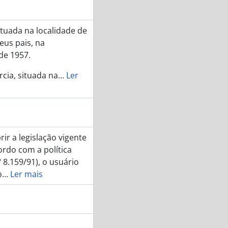
ituada na localidade de
eus pais, na
de 1957.
rcia, situada na
…
Ler
ir a legislação vigente
cordo com a política
 8.159/91), o usuário
o
…
Ler mais