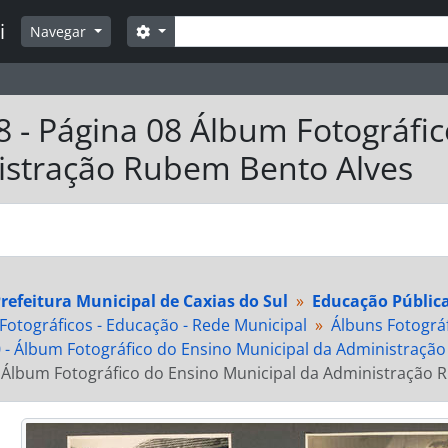
Buscar
i
Opções de busca
Navegar
8 - Página 08 Álbum Fotográfi
stração Rubem Bento Alves
refeitura Municipal de Caxias do Sul
Educação Públic
 Fotográficos - Educação - Rede Municipal
Álbuns Fotográf
 - Álbum Fotográfico do Ensino Municipal da Administraçã
 Álbum Fotográfico do Ensino Municipal da Administração 