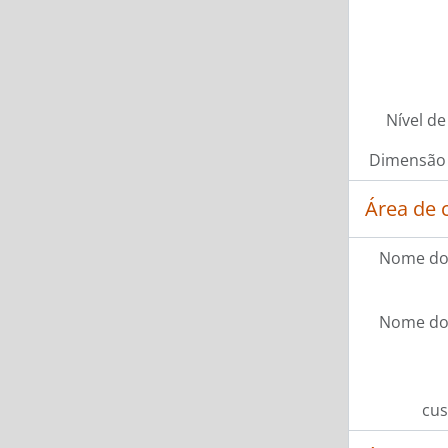
Nível de
Dimensão 
Área de 
Nome do
Nome do
cus