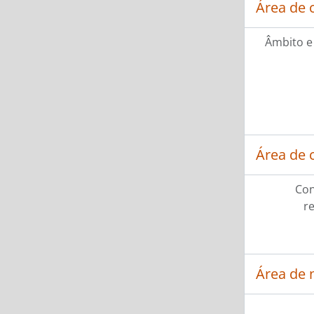
Área de 
Âmbito e
Área de 
Con
r
Área de 