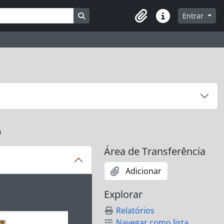
Busque na página de navegação
Entrar
Atalhos
a
Área de Transferência
Adicionar
ibido no carrossel seguinte será alterado. Clicando em qualq
Explorar
Relatórios
Navegar como lista