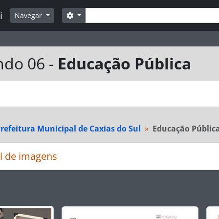
Buscar
i
Opções de busca
Navegar
ndo 06 -
Educação Pública
refeitura Municipal de Caxias do Sul
Educação Públic
l de imagens
rar o slide atual deste carrossel, o título da descrição ex