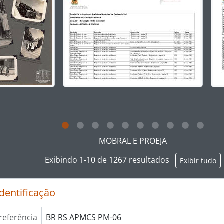
ar no link deste título da descrição a página de visualização
MOBRAL E PROEJA
Exibindo 1-10 de 1267 resultados
Exibir tudo
identificação
referência
BR RS APMCS PM-06