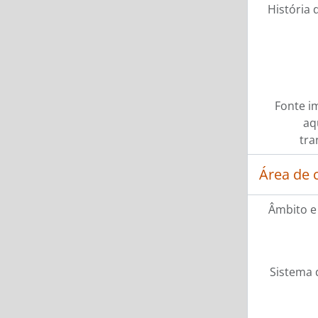
História 
Fonte i
aq
tra
Área de 
Âmbito e
Sistema 