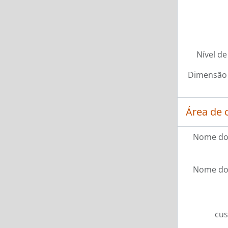
Nível de
Dimensão 
Área de 
Nome do
Nome do
cus