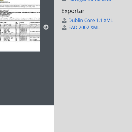
Exportar
Dublin Core 1.1 XML
EAD 2002 XML
 da descrição deste objeto digital será aberta. O texto deste