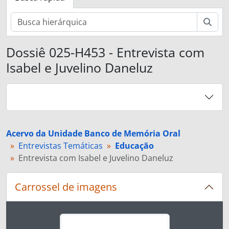
Busc
Dossiê 025-H453 - Entrevista com
Isabel e Juvelino Daneluz
Acervo da Unidade Banco de Memória Oral
Entrevistas Temáticas
Educação
Entrevista com Isabel e Juvelino Daneluz
Carrossel de imagens
Ao alterar o slide atual deste carrossel, o título 