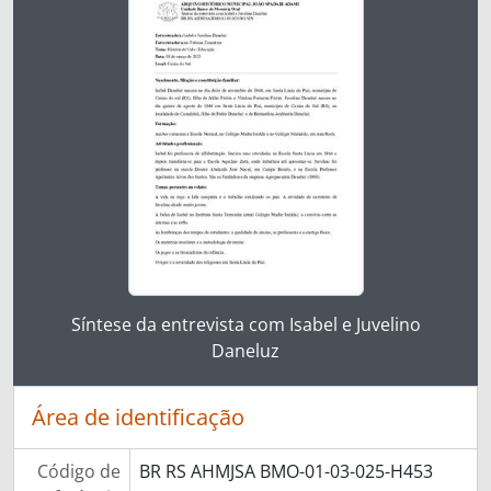
Ao clicar no link deste título da descrição a página 
Síntese da entrevista com Isabel e Juvelino
Daneluz
Área de identificação
Código de
BR RS AHMJSA BMO-01-03-025-H453