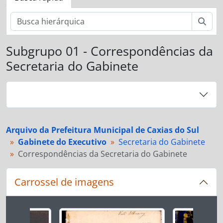
Busc
Subgrupo 01 - Correspondências da
Secretaria do Gabinete
Arquivo da Prefeitura Municipal de Caxias do Sul
Gabinete do Executivo
Secretaria do Gabinete
Correspondências da Secretaria do Gabinete
Carrossel de imagens
Ao alterar o slide atual deste carrossel, o título 