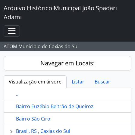
Skip to main content
Arquivo Histórico Municipal João Spadari
Adami
Toggle navigation
ATOM Municipio de Caxias do Sul
Navegar em Locais:
Visualização em árvore
Listar
Buscar
...
Bairro Euzébio Beltrão de Queiroz
Bairro São Ciro.
Brasil, RS , Caxias do Sul