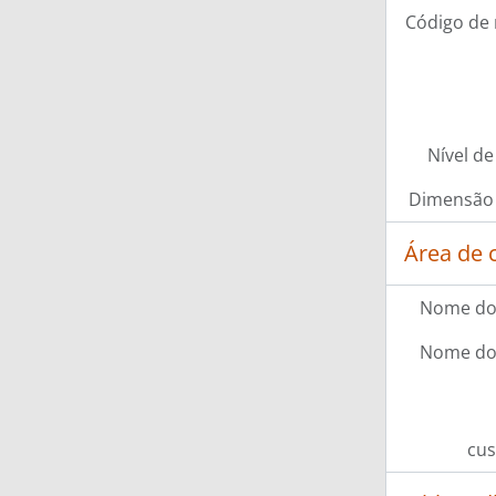
Código de 
Nível de
Dimensão 
Área de 
Nome do
Nome do
cus