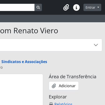
Busque na página de navegação
Entrar
Atalhos
 com Renato Viero
Sindicatos e Associações
ro
Área de Transferência
Adicionar
Explorar
Relatórios