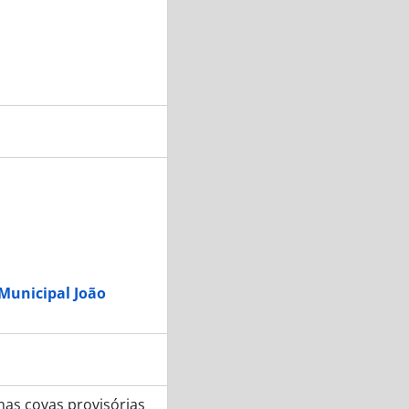
 Municipal João
nas covas provisórias