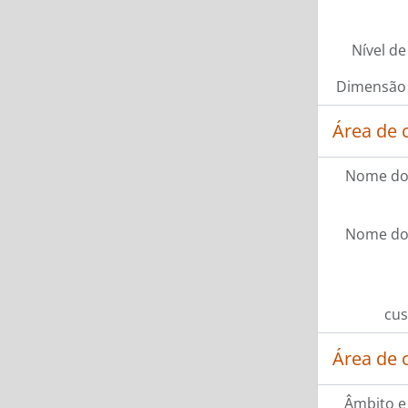
Nível de
Dimensão 
Área de 
Nome do
Nome do
cus
Área de 
Âmbito e