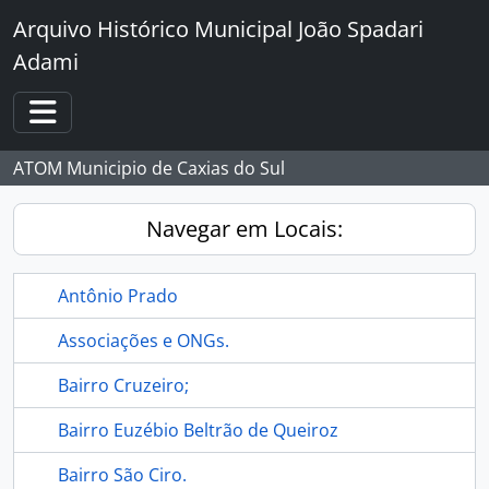
Skip to main content
Arquivo Histórico Municipal João Spadari
Adami
Toggle navigation
ATOM Municipio de Caxias do Sul
Navegar em Locais:
Antônio Prado
Associações e ONGs.
Bairro Cruzeiro;
Bairro Euzébio Beltrão de Queiroz
Bairro São Ciro.