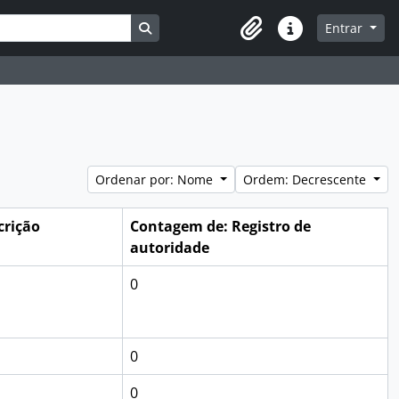
Busque na página de navegação
Entrar
Atalhos
Ordenar por: Nome
Ordem: Decrescente
crição
Contagem de: Registro de
autoridade
0
0
0