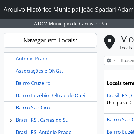
Skip to main content
Arquivo Histórico Municipal João Spadari Adam
ATOM Municipio de Caxias do Sul
Mo
Navegar em Locais:
Locais
Antônio Prado
Opções de
Associações e ONGs.
Bairro Cruzeiro;
Locais ter
Bairro Euzébio Beltrão de Queiroz
Brasil, RS , 
Use para: C
Bairro São Ciro.
Bairro São C
Brasil, RS , Caxias do Sul
Bairro Euzé
Brasil, RS, Antônio Prado