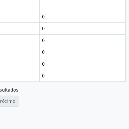
0
0
0
0
0
0
esultados
róximo