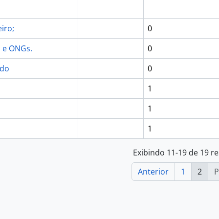
iro;
0
 e ONGs.
0
ado
0
1
1
1
Exibindo 11-19 de 19 r
Anterior
1
2
P