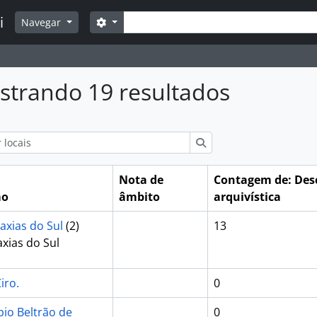
Buscar
i
Opções de busca
Navegar
strando 19 resultados
 busca
Buscar
Nota de
Contagem de: Des
mo
âmbito
arquivística
Caxias do Sul
(2)
13
axias do Sul
iro.
0
bio Beltrão de
0