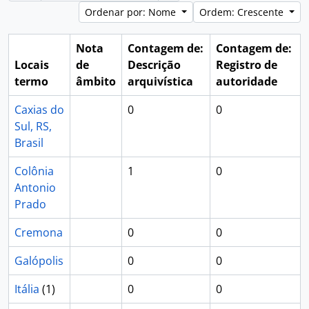
Ordenar por: Nome
Ordem: Crescente
Nota
Contagem de:
Contagem de:
Locais
de
Descrição
Registro de
termo
âmbito
arquivística
autoridade
Caxias do
0
0
Sul, RS,
Brasil
Colônia
1
0
Antonio
Prado
Cremona
0
0
Galópolis
0
0
Itália
(1)
0
0