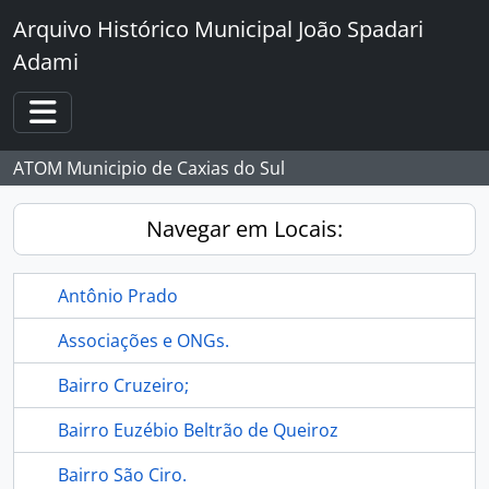
Skip to main content
Arquivo Histórico Municipal João Spadari
Adami
Toggle navigation
ATOM Municipio de Caxias do Sul
Navegar em Locais:
Antônio Prado
Associações e ONGs.
Bairro Cruzeiro;
Bairro Euzébio Beltrão de Queiroz
Bairro São Ciro.