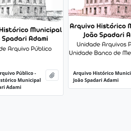
quivo Público -
Arquivo Histórico Munic
Adicionar a área de transferência
stórico Municipal
João Spadari Adami
ari Adami