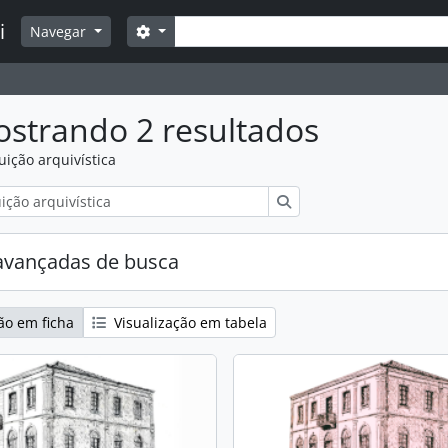
Buscar
i
Opções de busca
Navegar
strando 2 resultados
tuição arquivística
Buscar
avançadas de busca
ão em ficha
Visualização em tabela