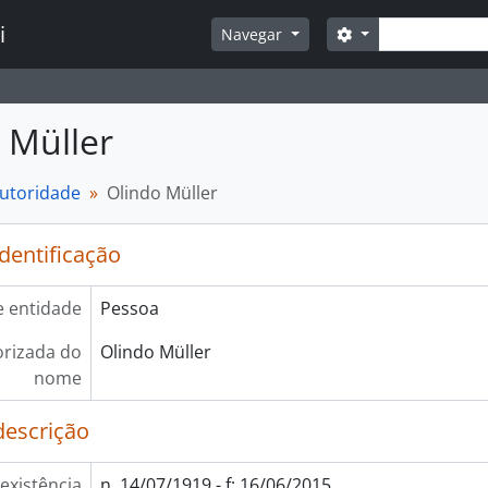
Buscar
i
Opções de busca
Navegar
 Müller
autoridade
Olindo Müller
identificação
e entidade
Pessoa
rizada do
Olindo Müller
nome
descrição
existência
n. 14/07/1919 - f; 16/06/2015