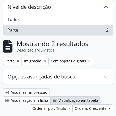
Nível de descrição
Todos
Parte
2
, 2 resultados
Mostrando 2 resultados
Descrição arquivística
Remover filtro:
Remover filtro:
Remover filtro:
Parte
Imigração
Com objetos digitais
Opções avançadas de busca
Visualizar impressão
Visualização em ficha
Visualização em tabela
Ordenar por: Título
Ordem: Crescente