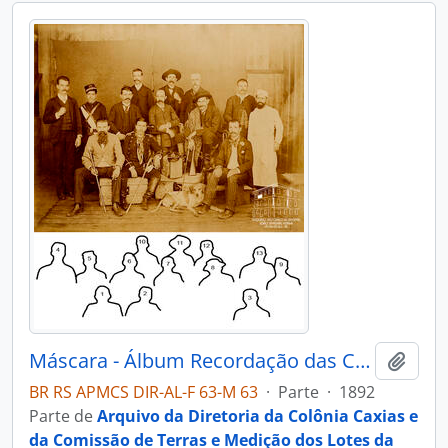
Máscara - Álbum Recordação das Colônias Conde D’Eu, Dona Isabel, Alfredo Chaves, Antonio Prado e Caxias
Adici
BR RS APMCS DIR-AL-F 63-M 63
·
Parte
·
1892
Parte de
Arquivo da Diretoria da Colônia Caxias e
da Comissão de Terras e Medição dos Lotes da