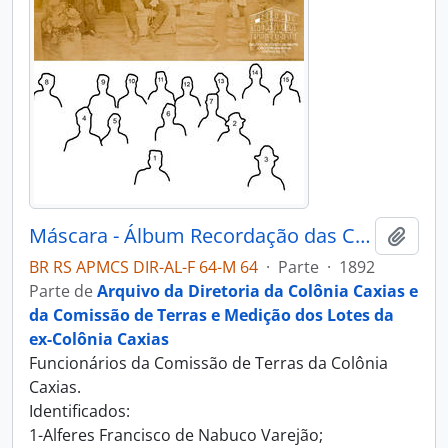
Máscara - Álbum Recordação das Colônias Conde D’Eu, Dona Isabel, Alfredo Chaves, Antonio Prado e Caxias
Adici
BR RS APMCS DIR-AL-F 64-M 64
·
Parte
·
1892
Parte de
Arquivo da Diretoria da Colônia Caxias e
da Comissão de Terras e Medição dos Lotes da
ex-Colônia Caxias
Funcionários da Comissão de Terras da Colônia
Caxias.
Identificados:
1-Alferes Francisco de Nabuco Varejão;