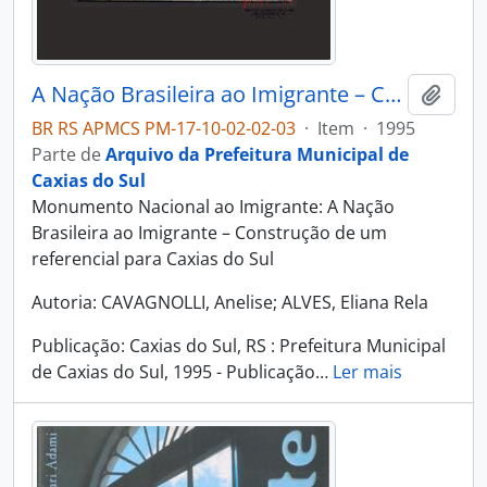
A Nação Brasileira ao Imigrante – Construção de um referencial para Caxias do Sul
Adici
BR RS APMCS PM-17-10-02-02-03
·
Item
·
1995
Parte de
Arquivo da Prefeitura Municipal de
Caxias do Sul
Monumento Nacional ao Imigrante: A Nação
Brasileira ao Imigrante – Construção de um
referencial para Caxias do Sul
Autoria: CAVAGNOLLI, Anelise; ALVES, Eliana Rela
Publicação: Caxias do Sul, RS : Prefeitura Municipal
de Caxias do Sul, 1995 - Publicação
…
Ler mais