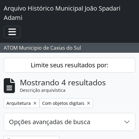
Skip to main content
Arquivo Histórico Municipal João Spadari
Adami
Toggle navigation
ATOM Municipio de Caxias do Sul
Limite seus resultados por:
Mostrando 4 resultados
Descrição arquivística
Remover filtro:
Remover filtro:
Arquitetura
Com objetos digitais
Opções avançadas de busca