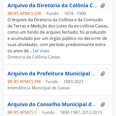
Arquivo da Diretoria da Colônia Caxias e da Comissão de Terras e Medição dos Lotes da ex-Colônia Caxias
Adici
BR RS APMCS DIR
·
Fundo
·
1874 - 1900
O Arquivo da Diretoria da Colônia e da Comissão
de Terras e Medição dos Lotes da ex-colônia Caxias,
como um fundo de arquivo fechado, foi produzido
e acumulado por um órgão público no decorrer de
suas atividades, com período predominante entre
os anos de
…
Ler mais
Diretoria da Colônia Caxias
Arquivo da Prefeitura Municipal de Caxias do Sul
Adici
BR RS APMCS PM
·
Fundo
·
1883-2023
Intendência Municipal de Caxias
Arquivo do Conselho Municipal de Caxias do Sul
Adici
BR RS APMCS C
·
Fundo
·
1890-1987, 2012-2019