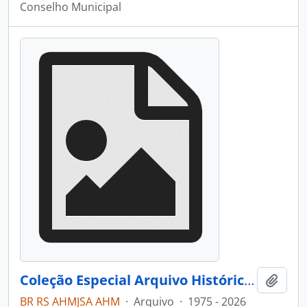
Conselho Municipal
Coleção Especial Arquivo Histórico Municipal João Spadari Adami
Adici
BR RS AHMJSA AHM
·
Arquivo
·
1975 - 2026