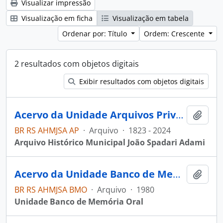
Visualizar impressão
Visualização em ficha
Visualização em tabela
Ordenar por: Título
Ordem: Crescente
2 resultados com objetos digitais
Exibir resultados com objetos digitais
Acervo da Unidade Arquivos Privados
Adici
BR RS AHMJSA AP
·
Arquivo
·
1823 - 2024
Arquivo Histórico Municipal João Spadari Adami
Acervo da Unidade Banco de Memória Oral
Adici
BR RS AHMJSA BMO
·
Arquivo
·
1980
Unidade Banco de Memória Oral