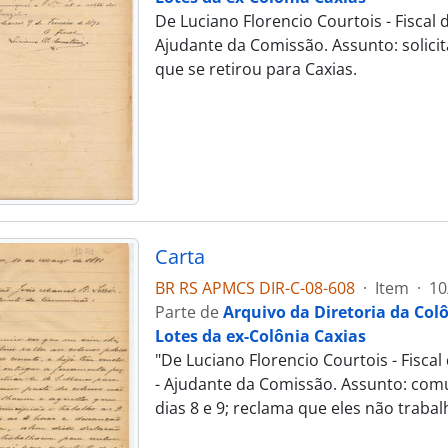
De Luciano Florencio Courtois - Fisca
Ajudante da Comissão. Assunto: solicita
que se retirou para Caxias.
Carta
BR RS APMCS DIR-C-08-608
·
Item
·
10
Parte de
Arquivo da Diretoria da Col
Lotes da ex-Colônia Caxias
"De Luciano Florencio Courtois - Fisc
- Ajudante da Comissão. Assunto: comu
dias 8 e 9; reclama que eles não traba