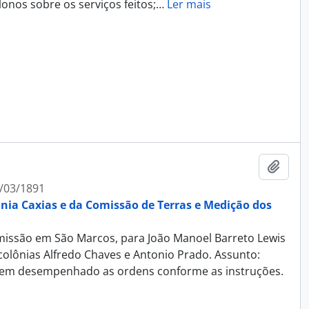
nos sobre os serviços feitos;
…
Ler mais
Adici
/03/1891
ônia Caxias e da Comissão de Terras e Medição dos
Comissão em São Marcos, para João Manoel Barreto Lewis
colônias Alfredo Chaves e Antonio Prado. Assunto:
s tem desempenhado as ordens conforme as instruções.