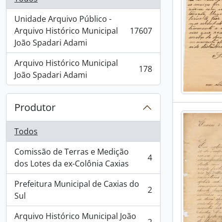
Unidade Arquivo Público -
Arquivo Histórico Municipal
17607
, 17607 resultados
João Spadari Adami
Arquivo Histórico Municipal
178
, 178 resultados
João Spadari Adami
Produtor
Todos
Comissão de Terras e Medição
4
, 4 resultados
dos Lotes da ex-Colônia Caxias
Prefeitura Municipal de Caxias do
2
, 2 resultados
Sul
Arquivo Histórico Municipal João