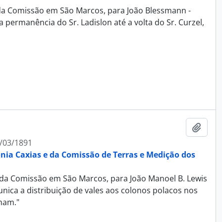
l da Comissão em São Marcos, para João Blessmann -
 permanência do Sr. Ladislon até a volta do Sr. Curzel,
Adici
/03/1891
ônia Caxias e da Comissão de Terras e Medição dos
al da Comissão em São Marcos, para João Manoel B. Lewis
nica a distribuição de vales aos colonos polacos nos
lham."