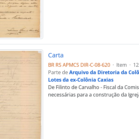
Carta
BR RS APMCS DIR-C-08-620
·
Item
·
12
Parte de
Arquivo da Diretoria da Col
Lotes da ex-Colônia Caxias
De Filinto de Carvalho - Fiscal da Co
necessárias para a construção da Igre