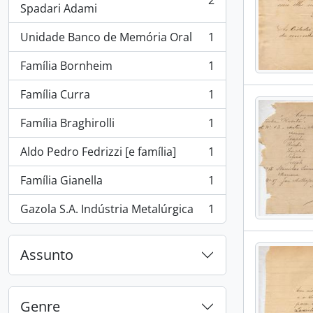
2
, 2 resultados
Spadari Adami
Unidade Banco de Memória Oral
1
, 1 resultados
Família Bornheim
1
, 1 resultados
Família Curra
1
, 1 resultados
Família Braghirolli
1
, 1 resultados
Aldo Pedro Fedrizzi [e família]
1
, 1 resultados
Família Gianella
1
, 1 resultados
Gazola S.A. Indústria Metalúrgica
1
, 1 resultados
Assunto
Genre