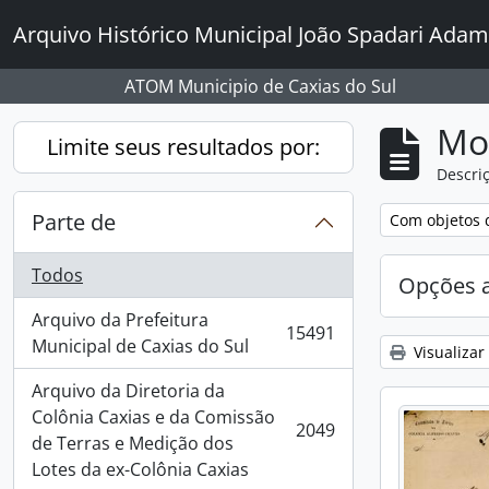
Skip to main content
Arquivo Histórico Municipal João Spadari Adam
ATOM Municipio de Caxias do Sul
Mo
Limite seus resultados por:
Descriç
Parte de
Remover filtro
Com objetos d
Todos
Opções 
Arquivo da Prefeitura
15491
, 15491 resultados
Municipal de Caxias do Sul
Visualizar
Arquivo da Diretoria da
Colônia Caxias e da Comissão
2049
, 2049 resultados
de Terras e Medição dos
Lotes da ex-Colônia Caxias