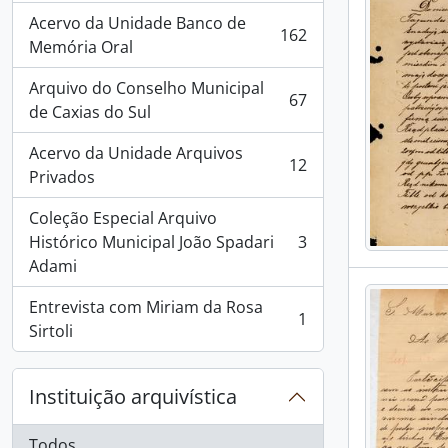
Acervo da Unidade Banco de
162
, 162 resultados
Memória Oral
Arquivo do Conselho Municipal
67
, 67 resultados
de Caxias do Sul
Acervo da Unidade Arquivos
12
, 12 resultados
Privados
Coleção Especial Arquivo
Histórico Municipal João Spadari
3
, 3 resultados
Adami
Entrevista com Miriam da Rosa
1
, 1 resultados
Sirtoli
Instituição arquivística
Todos