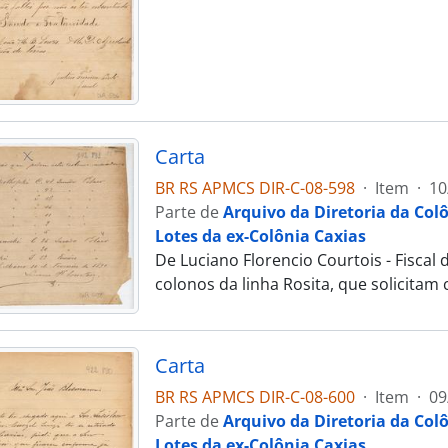
Carta
BR RS APMCS DIR-C-08-598
·
Item
·
10
Parte de
Arquivo da Diretoria da Col
Lotes da ex-Colônia Caxias
De Luciano Florencio Courtois - Fisca
colonos da linha Rosita, que solicitam
Carta
BR RS APMCS DIR-C-08-600
·
Item
·
09
Parte de
Arquivo da Diretoria da Col
Lotes da ex-Colônia Caxias