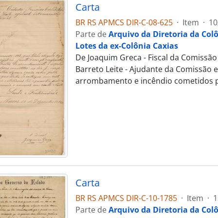
Carta
BR RS APMCS DIR-C-08-625
·
Item
·
10
Parte de
Arquivo da Diretoria da Col
Lotes da ex-Colônia Caxias
De Joaquim Greca - Fiscal da Comissão
Barreto Leite - Ajudante da Comissão 
arrombamento e incêndio cometidos pel
Carta
BR RS APMCS DIR-C-10-1785
·
Item
·
1
Parte de
Arquivo da Diretoria da Col