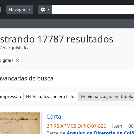
Buscar
i
Opções de busca
Navegar
strando 17787 resultados
ão arquivística
:
igitais
avançadas de busca
 impressão
Visualização em ficha
Visualização em tabela
Carta
BR RS APMCS DIR-C-07-525
·
Item
·
08
Parte de
Arquivo da Diretoria da Col