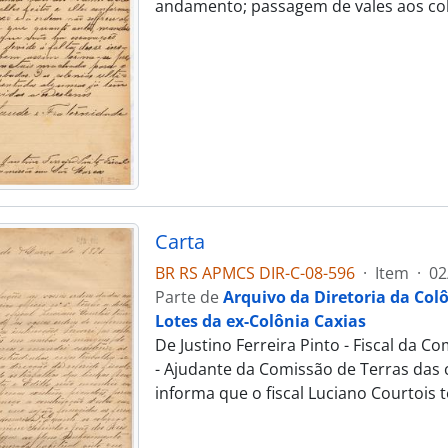
andamento; passagem de vales aos colo
Carta
BR RS APMCS DIR-C-08-596
·
Item
·
02
Parte de
Arquivo da Diretoria da Col
Lotes da ex-Colônia Caxias
De Justino Ferreira Pinto - Fiscal da 
- Ajudante da Comissão de Terras das 
informa que o fiscal Luciano Courtoi