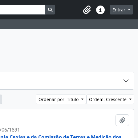
Busque na página de navegação
Entrar
Atalhos
Ordenar por: Título
Ordem: Crescente
Adici
/06/1891
ônia Caxias e da Comissão de Terras e Medição dos