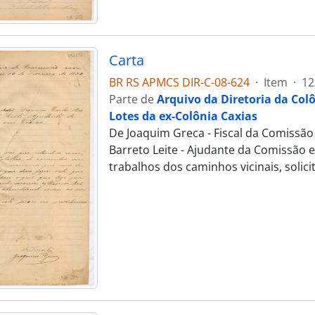
Carta
BR RS APMCS DIR-C-08-624
·
Item
·
12
Parte de
Arquivo da Diretoria da Col
Lotes da ex-Colônia Caxias
De Joaquim Greca - Fiscal da Comissão
Barreto Leite - Ajudante da Comissão 
trabalhos dos caminhos vicinais, solic