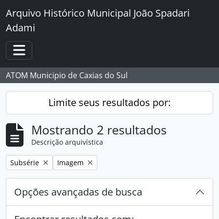
Skip to main content
Arquivo Histórico Municipal João Spadari
Adami
Toggle navigation
ATOM Municipio de Caxias do Sul
Limite seus resultados por:
Mostrando 2 resultados
Descrição arquivística
Remover filtro:
Remover filtro:
Subsérie
Imagem
Opções avançadas de busca