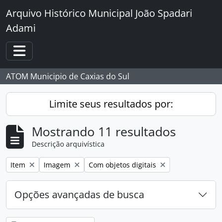
Skip to main content
Arquivo Histórico Municipal João Spadari
Adami
Toggle navigation
ATOM Municipio de Caxias do Sul
Limite seus resultados por:
Mostrando 11 resultados
Descrição arquivística
Remover filtro:
Remover filtro:
Remover filtro:
Item
Imagem
Com objetos digitais
Opções avançadas de busca