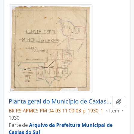
Planta geral do Município de Caxias - Divisão territorial
Adici
BR RS APMCS PM-04-03-11 00-03-p_1930_1
·
Item
·
1930
Parte de
Arquivo da Prefeitura Municipal de
Caxias do Sul