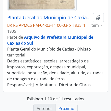
Planta Geral do Município de Caxias - Divisão territorial
Adici
BR RS APMCS PM-04-03-11 00-03-p_1935_1
·
Item
·
1935
Parte de
Arquivo da Prefeitura Municipal de
Caxias do Sul
Planta Geral do Município de Caxias - Divisão
territorial
Dados estatísticos: escolas, arrecadação de
impostos, exportação, despesa municipal,
superfície, população, densidade, altitude, estradas
de rodagem e estrada de ferro
Responsável: J. A. Mattana - Diretor de Obras
Exibindo 1-10 de 11 resultados
Anterior
Próximo