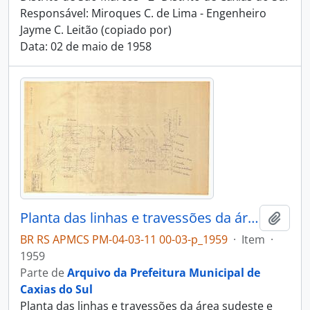
Responsável: Miroques C. de Lima - Engenheiro
Jayme C. Leitão (copiado por)
Data: 02 de maio de 1958
Planta das linhas e travessões da área sudeste e nordeste de Caxias do Sul
Adici
BR RS APMCS PM-04-03-11 00-03-p_1959
·
Item
·
1959
Parte de
Arquivo da Prefeitura Municipal de
Caxias do Sul
Planta das linhas e travessões da área sudeste e