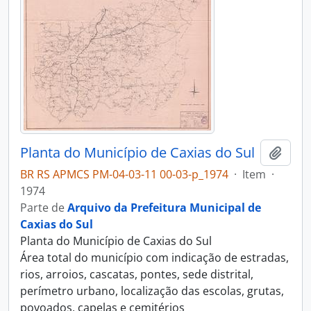
Planta do Município de Caxias do Sul
Adici
BR RS APMCS PM-04-03-11 00-03-p_1974
·
Item
·
1974
Parte de
Arquivo da Prefeitura Municipal de
Caxias do Sul
Planta do Município de Caxias do Sul
Área total do município com indicação de estradas,
rios, arroios, cascatas, pontes, sede distrital,
perímetro urbano, localização das escolas, grutas,
povoados, capelas e cemitérios