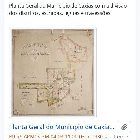
Planta Geral do Município de Caxias com a divisão
dos distritos, estradas, léguas e travessões
Planta Geral do Município de Caxias - Divisão territorial
Adici
BR RS APMCS PM-04-03-11 00-03-p_1930_2
·
Item
·