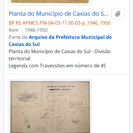
Planta do Município de Caxias do Sul - Divisão territorial
Adici
BR RS APMCS PM-04-03-11 00-03-p_1946_1950
·
Item
·
1946-1950
Parte de
Arquivo da Prefeitura Municipal de
Caxias do Sul
Planta do Município de Caxias do Sul - Divisão
territorial
Legenda com Travessões em número de 45