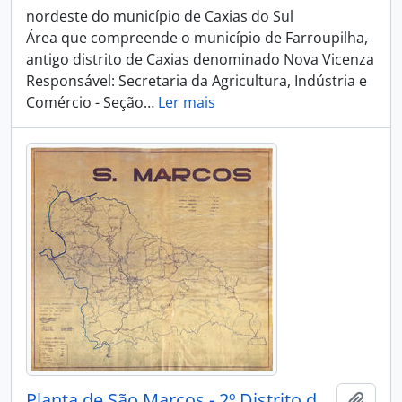
nordeste do município de Caxias do Sul
Área que compreende o município de Farroupilha,
antigo distrito de Caxias denominado Nova Vicenza
Responsável: Secretaria da Agricultura, Indústria e
Comércio - Seção
…
Ler mais
Planta de São Marcos - 2º Distrito de Caxias
Adici