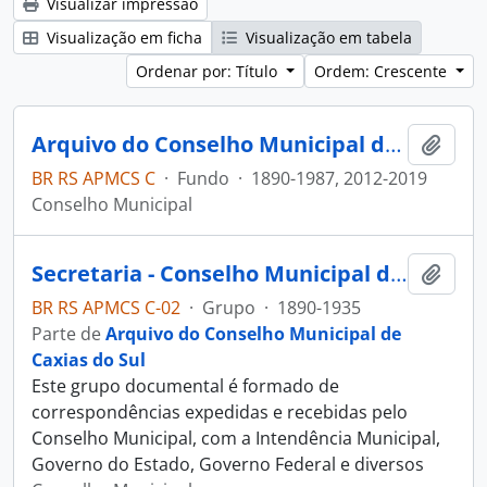
Visualizar impressão
Visualização em ficha
Visualização em tabela
Ordenar por: Título
Ordem: Crescente
Arquivo do Conselho Municipal de Caxias do Sul
Adici
BR RS APMCS C
·
Fundo
·
1890-1987, 2012-2019
Conselho Municipal
Secretaria - Conselho Municipal de Caxias do Sul
Adici
BR RS APMCS C-02
·
Grupo
·
1890-1935
Parte de
Arquivo do Conselho Municipal de
Caxias do Sul
Este grupo documental é formado de
correspondências expedidas e recebidas pelo
Conselho Municipal, com a Intendência Municipal,
Governo do Estado, Governo Federal e diversos