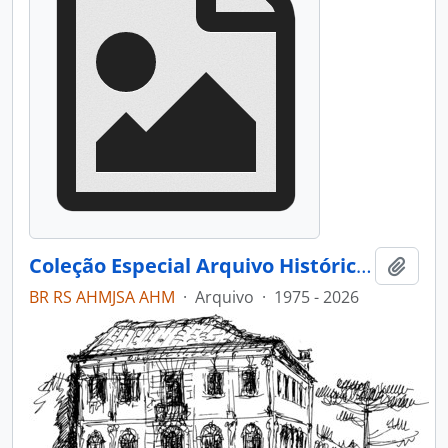
Coleção Especial Arquivo Histórico Municipal João Spadari Adami
Adici
BR RS AHMJSA AHM
·
Arquivo
·
1975 - 2026