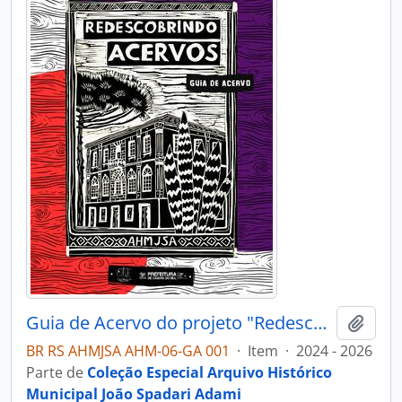
Guia de Acervo do projeto "Redescobrindo acervos"
Adici
BR RS AHMJSA AHM-06-GA 001
·
Item
·
2024 - 2026
Parte de
Coleção Especial Arquivo Histórico
Municipal João Spadari Adami