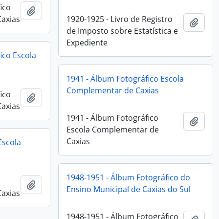
ico
Adicionar a área de transferência
Caxias
1920-1925 - Livro de Registro
Adici
de Imposto sobre Estatística e
Expediente
ico Escola
1941 - Álbum Fotográfico Escola
Complementar de Caxias
ico
Adicionar a área de transferência
Caxias
1941 - Álbum Fotográfico
Adici
Escola Complementar de
Caxias
Escola
1948-1951 - Álbum Fotográfico do
Adicionar a área de transferência
Ensino Municipal de Caxias do Sul
Caxias
1948-1951 - Álbum Fotográfico