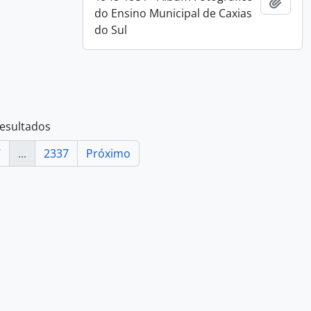
Adici
do Ensino Municipal de Caxias
do Sul
resultados
7
...
2337
Próximo