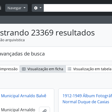
Buscar
i
Opções de busca
Navegar
strando 23369 resultados
ão arquivística
avançadas de busca
 impressão
Visualização em ficha
Visualização em tabela
a Municipal Arnaldo Balvê
1912-1949 Álbum Fotográf
Normal Duque de Caxias
a Municipal Arnaldo
Adicionar a área de transferência