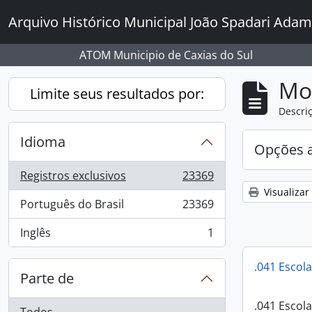
Skip to main content
Arquivo Histórico Municipal João Spadari Adam
ATOM Municipio de Caxias do Sul
Mo
Limite seus resultados por:
Descriç
Idioma
Opções 
Registros exclusivos
23369
, 23369 resultados
Visualizar
Português do Brasil
23369
, 23369 resultados
Inglês
1
, 1 resultados
.041 Escol
Parte de
.041 Escol