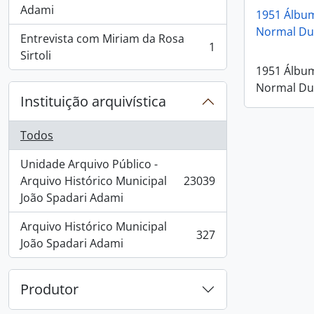
, 4 resultados
Adami
1951 Álbum
Normal Du
Entrevista com Miriam da Rosa
1
, 1 resultados
Sirtoli
1951 Álbum
Normal Du
Instituição arquivística
Todos
Unidade Arquivo Público -
Arquivo Histórico Municipal
23039
, 23039 resultados
João Spadari Adami
Arquivo Histórico Municipal
327
, 327 resultados
João Spadari Adami
Produtor