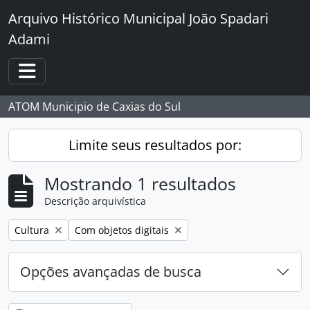
Skip to main content
Arquivo Histórico Municipal João Spadari
Adami
Toggle navigation
ATOM Municipio de Caxias do Sul
Limite seus resultados por:
Mostrando 1 resultados
Descrição arquivística
Remover filtro:
Remover filtro:
Cultura
Com objetos digitais
Opções avançadas de busca