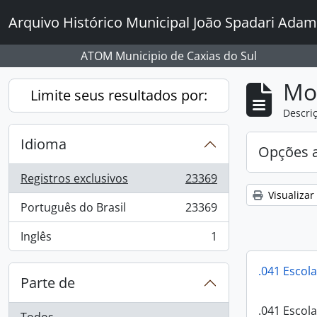
Skip to main content
Arquivo Histórico Municipal João Spadari Adam
ATOM Municipio de Caxias do Sul
Mo
Limite seus resultados por:
Descriç
Idioma
Opções 
Registros exclusivos
23369
, 23369 resultados
Visualizar
Português do Brasil
23369
, 23369 resultados
Inglês
1
, 1 resultados
.041 Escol
Parte de
.041 Escol