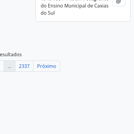
Adici
do Ensino Municipal de Caxias
do Sul
resultados
7
...
2337
Próximo