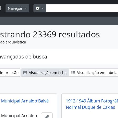
Buscar
i
Opções de busca
Navegar
strando 23369 resultados
ão arquivística
avançadas de busca
 impressão
Visualização em ficha
Visualização em tabela
a Municipal Arnaldo Balvê
1912-1949 Álbum Fotográf
Normal Duque de Caxias
a Municipal Arnaldo
Adicionar a área de transferência