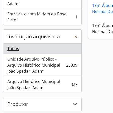
, 4 resultados
Adami
1951 Álbum
Normal Du
Entrevista com Miriam da Rosa
1
, 1 resultados
Sirtoli
1951 Álbum
Normal Du
Instituição arquivística
Todos
Unidade Arquivo Público -
Arquivo Histórico Municipal
23039
, 23039 resultados
João Spadari Adami
Arquivo Histórico Municipal
327
, 327 resultados
João Spadari Adami
Produtor