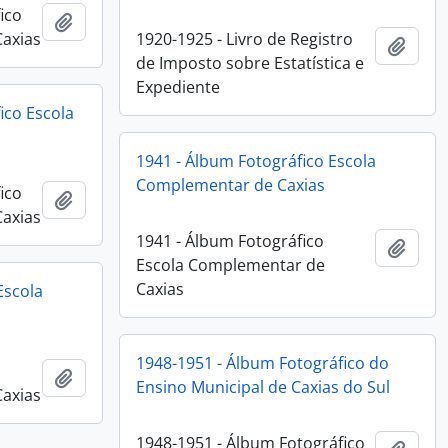
ico
Adicionar a área de transferência
Caxias
1920-1925 - Livro de Registro
Adici
de Imposto sobre Estatística e
Expediente
ico Escola
1941 - Álbum Fotográfico Escola
Complementar de Caxias
ico
Adicionar a área de transferência
Caxias
1941 - Álbum Fotográfico
Adici
Escola Complementar de
Caxias
Escola
1948-1951 - Álbum Fotográfico do
Adicionar a área de transferência
Ensino Municipal de Caxias do Sul
Caxias
1948-1951 - Álbum Fotográfico