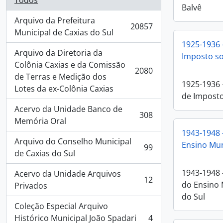
Todos
Balvê
Arquivo da Prefeitura
20857
, 20857 resultados
Municipal de Caxias do Sul
1925-1936 -
Arquivo da Diretoria da
Imposto s
Colônia Caxias e da Comissão
2080
, 2080 resultados
de Terras e Medição dos
1925-1936 -
Lotes da ex-Colônia Caxias
de Imposto
Acervo da Unidade Banco de
308
, 308 resultados
Memória Oral
1943-1948 
Arquivo do Conselho Municipal
Ensino Mun
99
, 99 resultados
de Caxias do Sul
1943-1948 
Acervo da Unidade Arquivos
12
do Ensino 
, 12 resultados
Privados
do Sul
Coleção Especial Arquivo
Histórico Municipal João Spadari
4