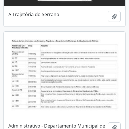
A Trajetória do Serrano
Adici
Administrativo - Departamento Municipal de
Adici