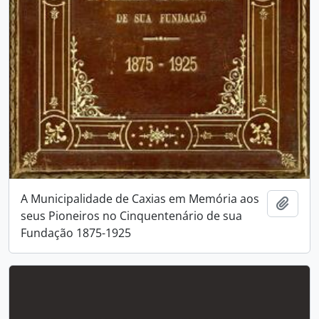
A Municipalidade de Caxias em Memória aos
Adici
seus Pioneiros no Cinquentenário de sua
Fundação 1875-1925