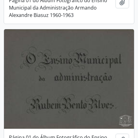
Página 01 do Álbum Fotográfico do Ensino
Adici
Municipal da Administração Armando
Alexandre Biasuz 1960-1963
Página 01 do Álbum Fotográfico do Ensino