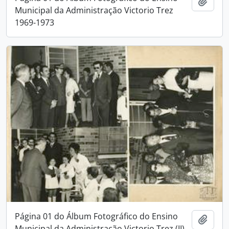
Adici
Municipal da Administração Victorio Trez
1969-1973
Página 01 do Álbum Fotográfico do Ensino
Adici
Municipal da Administração Victorio Trez (II)