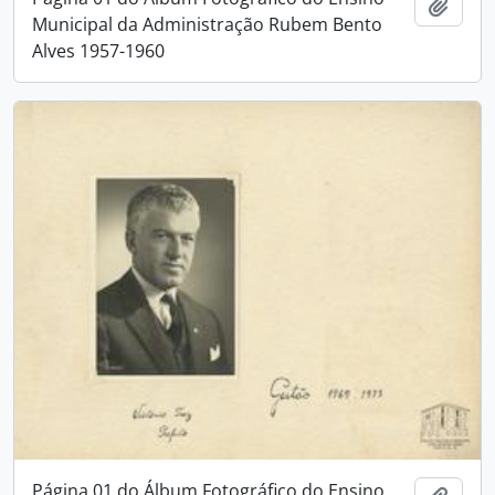
Adici
Municipal da Administração Rubem Bento
Alves 1957-1960
Página 01 do Álbum Fotográfico do Ensino