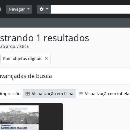
Buscar
i
Opções de busca
Navegar
strando 1 resultados
ão arquivística
:
Remover filtro:
Com objetos digitais
avançadas de busca
 impressão
Visualização em ficha
Visualização em tabela