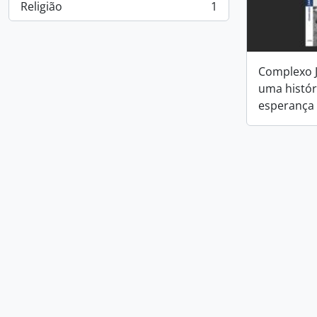
Religião
1
, 1 resultados
Complexo J
uma históri
esperança