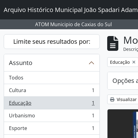
Skip to main content
Arquivo Histórico Municipal João Spadari Adam
ATOM Municipio de Caxias do Sul
Mo
Limite seus resultados por:
Descriç
Assunto
Remover filtro
Educação
Todos
Opções 
Cultura
1
, 1 resultados
Visualizar
Educação
1
, 1 resultados
Urbanismo
1
, 1 resultados
Esporte
1
, 1 resultados