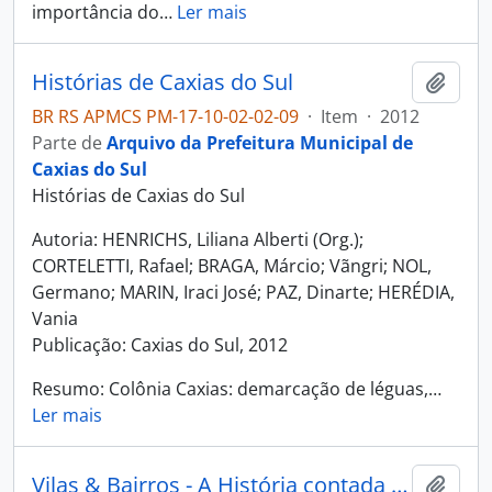
importância do
…
Ler mais
Histórias de Caxias do Sul
Adici
BR RS APMCS PM-17-10-02-02-09
·
Item
·
2012
Parte de
Arquivo da Prefeitura Municipal de
Caxias do Sul
Histórias de Caxias do Sul
Autoria: HENRICHS, Liliana Alberti (Org.);
CORTELETTI, Rafael; BRAGA, Márcio; Vãngri; NOL,
Germano; MARIN, Iraci José; PAZ, Dinarte; HERÉDIA,
Vania
Publicação: Caxias do Sul, 2012
Resumo: Colônia Caxias: demarcação de léguas,
…
Ler mais
Vilas & Bairros - A História contada pela Comunidade
Adici