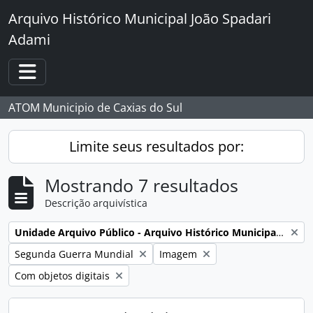
Skip to main content
Arquivo Histórico Municipal João Spadari
Adami
Toggle navigation
ATOM Municipio de Caxias do Sul
Limite seus resultados por:
Mostrando 7 resultados
Descrição arquivística
Remover filtro:
Unidade Arquivo Público - Arquivo Histórico Municipal João Spadari Adami
Remover filtro:
Remover filtro:
Segunda Guerra Mundial
Imagem
Remover filtro:
Com objetos digitais