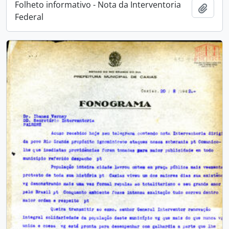
Folheto informativo - Nota da Interventoria
Adici
Federal