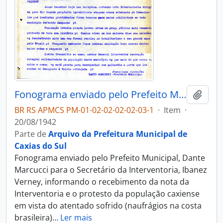
Fonograma enviado pelo Prefeito Municipal, Dante Marcucci para o Secretário da Interventoria, Ibanez Verney
Adici
BR RS APMCS PM-01-02-02-02-02-03-1
·
Item
·
20/08/1942
Parte de
Arquivo da Prefeitura Municipal de
Caxias do Sul
Fonograma enviado pelo Prefeito Municipal, Dante
Marcucci para o Secretário da Interventoria, Ibanez
Verney, informando o recebimento da nota da
Interventoria e o protesto da população caxiense
em vista do atentado sofrido (naufrágios na costa
brasileira)
…
Ler mais