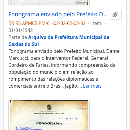
Fonograma enviado pelo Prefeito Dante Marcucci, para o Interventor Federal General Cordeiro de Farias
Adici
BR RS APMCS PM-01-02-02-02-02-02
·
Item
·
31/01/1942
Parte de
Arquivo da Prefeitura Municipal de
Caxias do Sul
Fonograma enviado pelo Prefeito Municipal, Dante
Marcucci, para o Interventor Federal, General
Cordeiro de Farias, informando compreensão da
população do município em relação ao
rompimento das relações diplomáticas e
comerciais entre o Brasil, Japão,
…
Ler mais