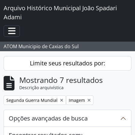
Skip to main content
Arquivo Histórico Municipal João Spadari
Adami
Toggle navigation
ATOM Municipio de Caxias do Sul
Limite seus resultados por:
Mostrando 7 resultados
Descrição arquivística
Remover filtro:
Remover filtro:
Segunda Guerra Mundial
Imagem
Opções avançadas de busca