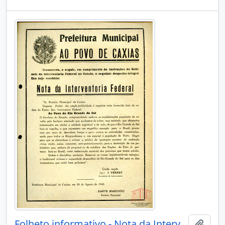
Folheto informativo - Nota da Interventoria Federal
Adici