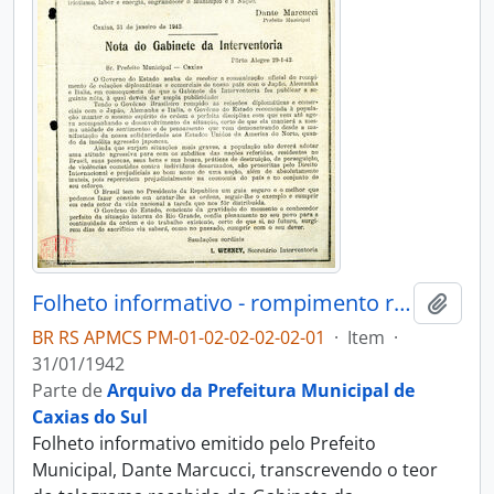
Folheto informativo - rompimento relações diplomáticas e comerciais com Japão, Alemanha e Itália
Adici
BR RS APMCS PM-01-02-02-02-02-01
·
Item
·
31/01/1942
Parte de
Arquivo da Prefeitura Municipal de
Caxias do Sul
Folheto informativo emitido pelo Prefeito
Municipal, Dante Marcucci, transcrevendo o teor