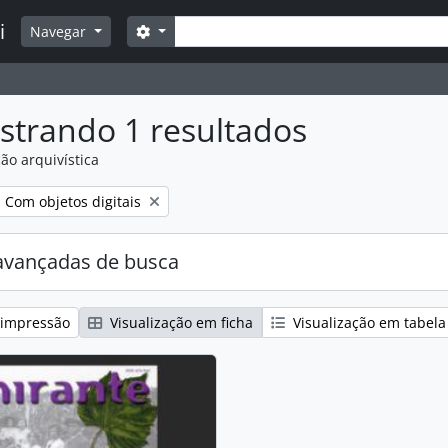
Buscar
i
Opções de busca
Navegar
strando 1 resultados
ão arquivística
:
Remover filtro:
Com objetos digitais
avançadas de busca
 impressão
Visualização em ficha
Visualização em tabela