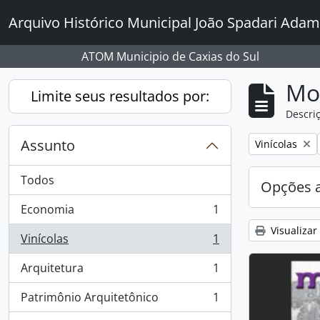
Skip to main content
Arquivo Histórico Municipal João Spadari Adam
ATOM Municipio de Caxias do Sul
Mo
Limite seus resultados por:
Descriç
Assunto
Remover filtro
Vinícolas
Todos
Opções 
Economia
1
, 1 resultados
Visualizar
Vinícolas
1
, 1 resultados
Arquitetura
1
, 1 resultados
Patrimônio Arquitetônico
1
, 1 resultados