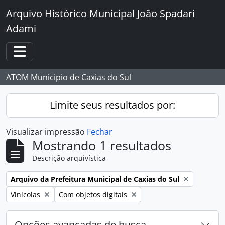
Skip to main content
Arquivo Histórico Municipal João Spadari
Adami
Toggle navigation
ATOM Municipio de Caxias do Sul
Limite seus resultados por:
Visualizar impressão
Fechar
Mostrando 1 resultados
Descrição arquivística
Remover filtro:
Arquivo da Prefeitura Municipal de Caxias do Sul
Remover filtro:
Remover filtro:
Vinícolas
Com objetos digitais
Opções avançadas de busca