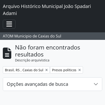
Skip to main content
Arquivo Histórico Municipal João Spadari
Adami
Toggle navigation
ATOM Municipio de Caxias do Sul
Não foram encontrados
resultados
Descrição arquivística
Remover filtro:
Remover filtro:
Brasil, RS , Caxias do Sul
Presos políticos
Opções avançadas de busca