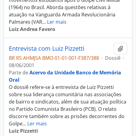
movimentos estudantis após o Golpe Civil Militar
(1964) no Brasil. Aborda questões relativas à
atuação na Vanguarda Armada Revolucionária
Palmares (VAR
…
Ler mais
Luiz Andrea Favero
Entrevista com Luiz Pizzetti
Adici
BR RS AHMJSA BMO-01-01-001-F387/388
·
Dossiê
·
08/06/2001
Parte de
Acervo da Unidade Banco de Memória
Oral
O dossiê refere-se à entrevista de Luiz Pizzetti
sobre sua liderança comunitária nas associações
de bairro e sindicatos, além de sua atuação política
no Partido Comunista Brasileiro (PCB). O relato
discorre também sobre as prisões decorrentes do
Golpe
…
Ler mais
Luiz Pizzetti