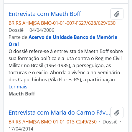
Entrevista com Maeth Boff
Adici
BR RS AHMJSA BMO-01-01-007-F627/628/629/630
·
Dossiê
·
04/04/2006
Parte de
Acervo da Unidade Banco de Memória
Oral
O dossiê refere-se à entrevista de Maeth Boff sobre
sua formação política e a luta contra o Regime Civil
Militar no Brasil (1964-1985), a perseguição, as
torturas e o exílio. Aborda a vivência no Seminário
dos Capuchinhos (Vila Flores-RS), a participação
…
Ler mais
Maeth Boff
Entrevista com Maria do Carmo Fávaro Verdi
Adici
BR RS AHMJSA BMO-01-01-013-C249/250
·
Dossiê
·
17/04/2014