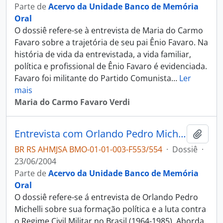
Parte de
Acervo da Unidade Banco de Memória
Oral
O dossiê refere-se à entrevista de Maria do Carmo
Favaro sobre a trajetória de seu pai Ênio Favaro. Na
história de vida da entrevistada, a vida familiar,
política e profissional de Ênio Favaro é evidenciada.
Favaro foi militante do Partido Comunista
…
Ler
mais
Maria do Carmo Favaro Verdi
Entrevista com Orlando Pedro Michelli
Adici
BR RS AHMJSA BMO-01-01-003-F553/554
·
Dossiê
·
23/06/2004
Parte de
Acervo da Unidade Banco de Memória
Oral
O dossiê refere-se á entrevista de Orlando Pedro
Michelli sobre sua formação política e a luta contra
o Regime Civil Militar no Brasil (1964-1985). Aborda