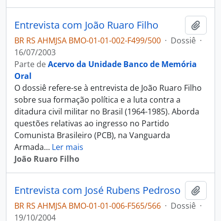
Entrevista com João Ruaro Filho
Adici
BR RS AHMJSA BMO-01-01-002-F499/500
·
Dossiê
·
16/07/2003
Parte de
Acervo da Unidade Banco de Memória
Oral
O dossiê refere-se à entrevista de João Ruaro Filho
sobre sua formação política e a luta contra a
ditadura civil militar no Brasil (1964-1985). Aborda
questões relativas ao ingresso no Partido
Comunista Brasileiro (PCB), na Vanguarda
Armada
…
Ler mais
João Ruaro Filho
Entrevista com José Rubens Pedroso
Adici
BR RS AHMJSA BMO-01-01-006-F565/566
·
Dossiê
·
19/10/2004