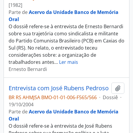
[1982]
Parte de
Acervo da Unidade Banco de Memória
Oral
O dossiê refere-se à entrevista de Ernesto Bernardi
sobre sua trajetória como sindicalista e militante
do Partido Comunista Brasileiro (PCB) em Caxias do
Sul (RS). No relato, o entrevistado teceu
considerações sobre: a organização de
trabalhadores antes
…
Ler mais
Ernesto Bernardi
Entrevista com José Rubens Pedroso
Adici
BR RS AHMJSA BMO-01-01-006-F565/566
·
Dossiê
·
19/10/2004
Parte de
Acervo da Unidade Banco de Memória
Oral
O dossiê refere-se à entrevista de José Rubens