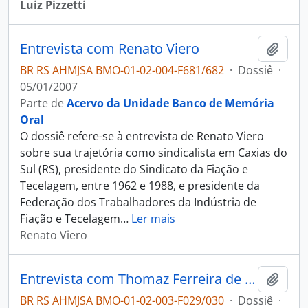
Luiz Pizzetti
Entrevista com Renato Viero
Adici
BR RS AHMJSA BMO-01-02-004-F681/682
·
Dossiê
·
05/01/2007
Parte de
Acervo da Unidade Banco de Memória
Oral
O dossiê refere-se à entrevista de Renato Viero
sobre sua trajetória como sindicalista em Caxias do
Sul (RS), presidente do Sindicato da Fiação e
Tecelagem, entre 1962 e 1988, e presidente da
Federação dos Trabalhadores da Indústria de
Fiação e Tecelagem
…
Ler mais
Renato Viero
Entrevista com Thomaz Ferreira de Almeida
Adici
BR RS AHMJSA BMO-01-02-003-F029/030
·
Dossiê
·