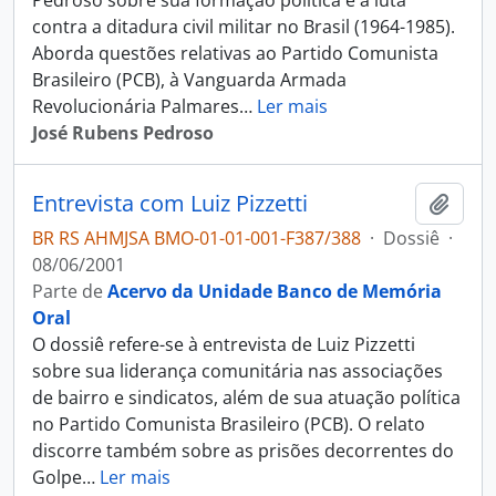
Pedroso sobre sua formação política e a luta
contra a ditadura civil militar no Brasil (1964-1985).
Aborda questões relativas ao Partido Comunista
Brasileiro (PCB), à Vanguarda Armada
Revolucionária Palmares
…
Ler mais
José Rubens Pedroso
Entrevista com Luiz Pizzetti
Adici
BR RS AHMJSA BMO-01-01-001-F387/388
·
Dossiê
·
08/06/2001
Parte de
Acervo da Unidade Banco de Memória
Oral
O dossiê refere-se à entrevista de Luiz Pizzetti
sobre sua liderança comunitária nas associações
de bairro e sindicatos, além de sua atuação política
no Partido Comunista Brasileiro (PCB). O relato
discorre também sobre as prisões decorrentes do
Golpe
…
Ler mais