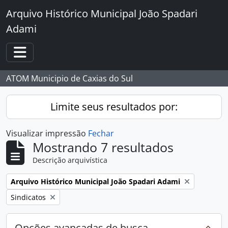
Skip to main content
Arquivo Histórico Municipal João Spadari
Adami
Toggle navigation
ATOM Municipio de Caxias do Sul
Limite seus resultados por:
Visualizar impressão
Fechar
Mostrando 7 resultados
Descrição arquivística
Remover filtro:
Arquivo Histórico Municipal João Spadari Adami
Remover filtro:
Sindicatos
Opções avançadas de busca