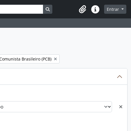
Busque na página de navegação
Entrar
Atalhos
filtro:
 Comunista Brasileiro (PCB)