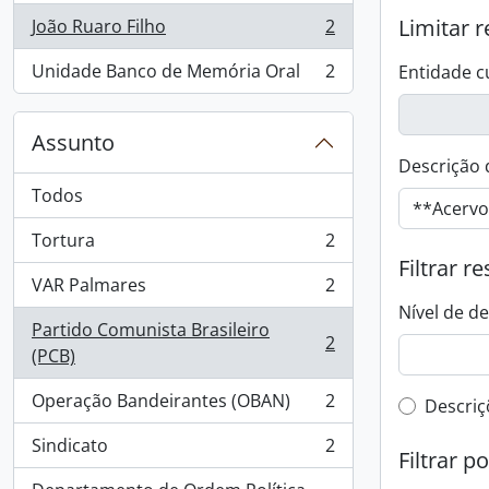
Limitar r
João Ruaro Filho
2
, 2 resultados
Unidade Banco de Memória Oral
2
Entidade c
, 2 resultados
Assunto
Descrição 
Todos
Tortura
2
, 2 resultados
Filtrar r
VAR Palmares
2
, 2 resultados
Nível de d
Partido Comunista Brasileiro
2
, 2 resultados
(PCB)
Operação Bandeirantes (OBAN)
2
Filtro 
Descriç
, 2 resultados
Sindicato
2
, 2 resultados
Filtrar p