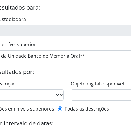
esultados para:
ustodiadora
de nível superior
esultados por:
escrição
Objeto digital disponível
de descrição de nível superior
ões em níveis superiores
Todas as descrições
or intervalo de datas: