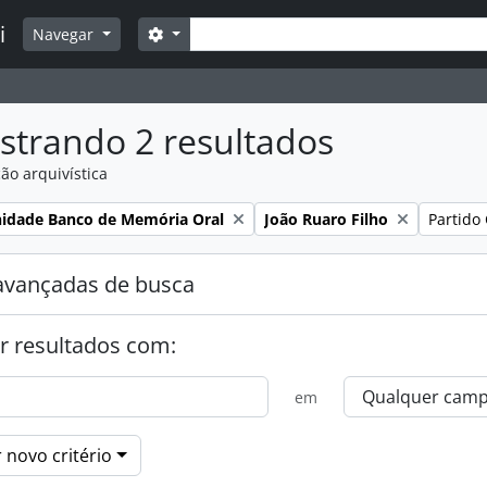
Buscar
i
Opções de busca
Navegar
strando 2 resultados
ão arquivística
:
Remover filtro:
Remover 
nidade Banco de Memória Oral
João Ruaro Filho
Partido
avançadas de busca
r resultados com:
em
 novo critério