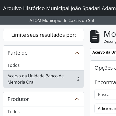
Skip to main content
Arquivo Histórico Municipal João Spadari Adam
ATOM Municipio de Caxias do Sul
Mo
Limite seus resultados por:
Descriç
Parte de
Remover filtro
Acervo da U
Todos
Opções 
Acervo da Unidade Banco de
2
Encontra
, 2 resultados
Memória Oral
Produtor
Adicionar
Todos