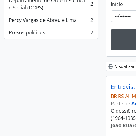
Departamento de Ordem Política
2
Início
, 2 resultados
e Social (DOPS)
Percy Vargas de Abreu e Lima
2
, 2 resultados
Presos políticos
2
, 2 resultados
Visualizar
Entrevis
BR RS AHM
Parte de
A
O dossiê re
(1964-1985
João Ruaro