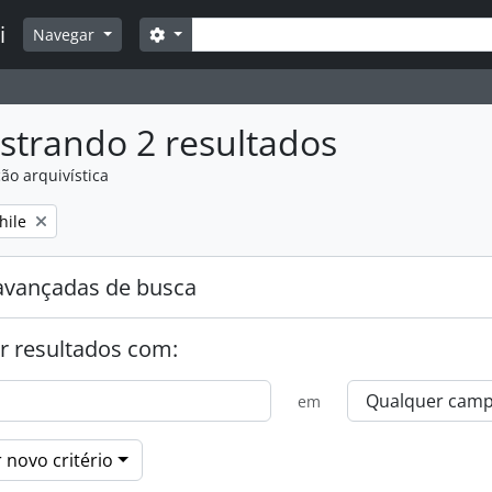
Buscar
i
Opções de busca
Navegar
strando 2 resultados
ão arquivística
:
emover filtro:
hile
avançadas de busca
r resultados com:
em
 novo critério