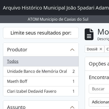
Skip to main content
Arquivo Histórico Municipal João Spadari Adam
ATOM Municipio de Caxias do Sul
Mo
Limite seus resultados por:
Descriç
Produtor
Remover filtro
R
Dossiê
C
Todos
Opções 
Unidade Banco de Memória Oral
2
, 2 resultados
Encontra
Maeth Boff
1
, 1 resultados
Clari Izabel Dedavid Favero
1
, 1 resultados
Adicionar
Assunto