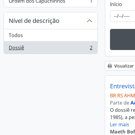
Ordem dos Capuchinhos
1
, 1 resultados
Início
Nível de descrição
Todos
Dossiê
2
, 2 resultados
Visualizar
Entrevis
BR RS AHM
Parte de
A
O dossiê re
1985), a pe
Ler mais
Maeth Bof