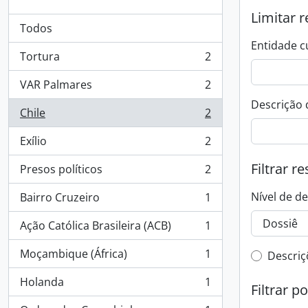
Limitar r
Todos
Entidade c
Tortura
2
, 2 resultados
VAR Palmares
2
, 2 resultados
Descrição 
Chile
2
, 2 resultados
Exílio
2
, 2 resultados
Filtrar r
Presos políticos
2
, 2 resultados
Nível de d
Bairro Cruzeiro
1
, 1 resultados
Ação Católica Brasileira (ACB)
1
, 1 resultados
Moçambique (África)
1
Filtro 
Descriç
, 1 resultados
Holanda
1
Filtrar p
, 1 resultados