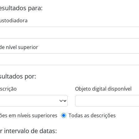
esultados para:
ustodiadora
de nível superior
esultados por:
escrição
Objeto digital disponível
de descrição de nível superior
ões em níveis superiores
Todas as descrições
or intervalo de datas: