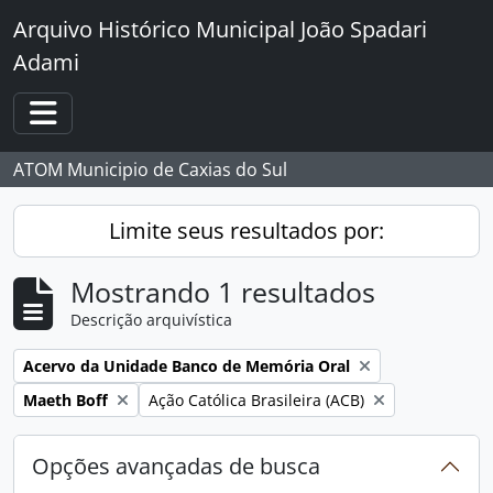
Skip to main content
Arquivo Histórico Municipal João Spadari
Adami
Toggle navigation
ATOM Municipio de Caxias do Sul
Limite seus resultados por:
Mostrando 1 resultados
Descrição arquivística
Remover filtro:
Acervo da Unidade Banco de Memória Oral
Remover filtro:
Remover filtro:
Maeth Boff
Ação Católica Brasileira (ACB)
Opções avançadas de busca