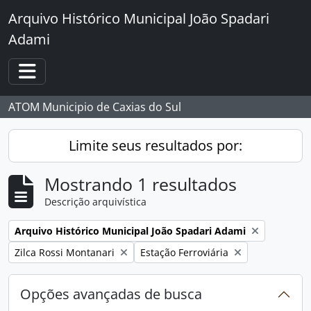
Skip to main content
Arquivo Histórico Municipal João Spadari
Adami
Toggle navigation
ATOM Municipio de Caxias do Sul
Limite seus resultados por:
Mostrando 1 resultados
Descrição arquivística
Remover filtro:
Arquivo Histórico Municipal João Spadari Adami
Remover filtro:
Remover filtro:
Zilca Rossi Montanari
Estação Ferroviária
Opções avançadas de busca