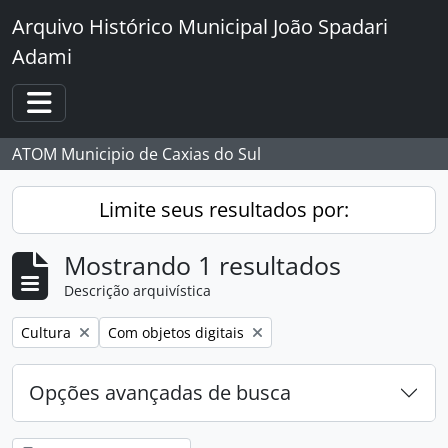
Skip to main content
Arquivo Histórico Municipal João Spadari
Adami
Toggle navigation
ATOM Municipio de Caxias do Sul
Limite seus resultados por:
Mostrando 1 resultados
Descrição arquivística
Remover filtro:
Remover filtro:
Cultura
Com objetos digitais
Opções avançadas de busca