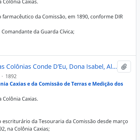
 Colônia Caxias.
farmacêutico da Comissão, em 1890, conforme DIR
, Comandante da Guarda Cívica;
Máscara - Álbum Recordação das Colônias Conde D’Eu, Dona Isabel, Alfredo Chaves, Antonio Prado e Caxias
Adici
·
1892
ônia Caxias e da Comissão de Terras e Medição dos
 Colônia Caxias.
;
o escriturário da Tesouraria da Comissão desde março
2, na Colônia Caxias;