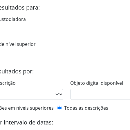
esultados para:
ustodiadora
de nível superior
esultados por:
escrição
Objeto digital disponível
de descrição de nível superior
ões em níveis superiores
Todas as descrições
or intervalo de datas: