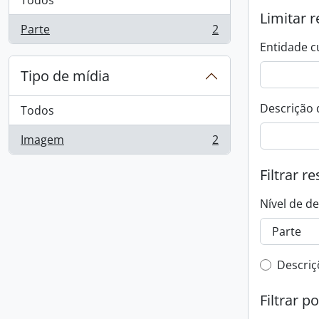
Todos
Limitar r
Parte
2
, 2 resultados
Entidade c
Tipo de mídia
Descrição 
Todos
Imagem
2
, 2 resultados
Filtrar r
Nível de d
Filtro 
Descriç
Filtrar p