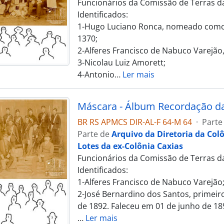
Funcionários da Comissão de Terras da
Identificados:
1-Hugo Luciano Ronca, nomeado como 
1370;
2-Alferes Francisco de Nabuco Varejão
3-Nicolau Luiz Amorett;
4-Antonio
…
Ler mais
BR RS APMCS DIR-AL-F 64-M 64
·
Parte
Parte de
Arquivo da Diretoria da Col
Lotes da ex-Colônia Caxias
Funcionários da Comissão de Terras da
Identificados:
1-Alferes Francisco de Nabuco Varejão
2-José Bernardino dos Santos, primeir
de 1892. Faleceu em 01 de junho de 189
…
Ler mais