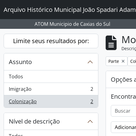
Skip to main content
Arquivo Histórico Municipal João Spadari Adam
ATOM Municipio de Caxias do Sul
Mo
Limite seus resultados por:
Descriç
Assunto
Remover filtro
Rem
Parte
Co
Todos
Opções 
Imigração
2
, 2 resultados
Encontra
Colonização
2
, 2 resultados
Nível de descrição
Adicionar