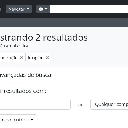
Buscar
i
Opções de busca
Navegar
strando 2 resultados
ão arquivística
:
over filtro:
Remover filtro:
lonização
Imagem
avançadas de busca
r resultados com:
em
 novo critério