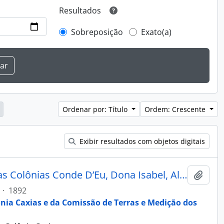
Resultados
Sobreposição
Exato(a)
Ordenar por: Título
Ordem: Crescente
Exibir resultados com objetos digitais
Máscara - Álbum Recordação das Colônias Conde D’Eu, Dona Isabel, Alfredo Chaves, Antonio Prado e Caxias
Adici
·
1892
ônia Caxias e da Comissão de Terras e Medição dos