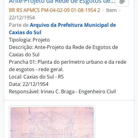
Ante-Projeto da Rede de Esgotos de Caxias do Sul
Adici
BR RS APMCS PM-04-02-09 01-08-1954 2
·
Item
·
22/12/1954
Parte de
Arquivo da Prefeitura Municipal de
Caxias do Sul
Tipologia: Projeto
Descrição: Ante-Projeto da Rede de Esgotos de
Caxias do Sul
Prancha 01: Planta do perímetro urbano e da rede
de esgotos - rede geral.
Local: Caxias do Sul - RS
Data: 22/12/1954
Responsável: Irineu C. Braga - Engenheiro Civil