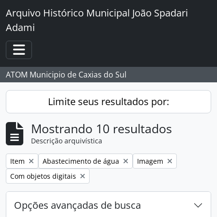
Skip to main content
Arquivo Histórico Municipal João Spadari
Adami
Toggle navigation
ATOM Municipio de Caxias do Sul
Limite seus resultados por:
Mostrando 10 resultados
Descrição arquivística
Remover filtro:
Remover filtro:
Remover filtro:
Item
Abastecimento de água
Imagem
Remover filtro:
Com objetos digitais
Opções avançadas de busca