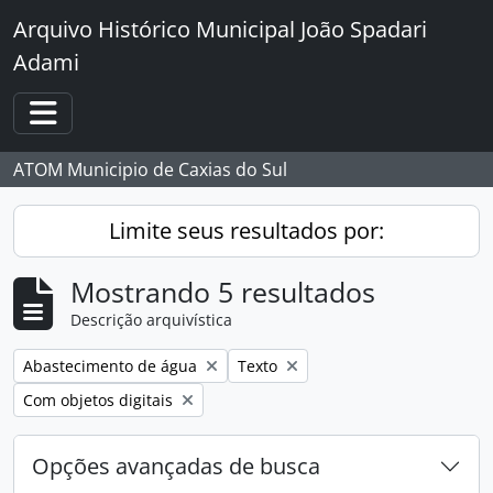
Skip to main content
Arquivo Histórico Municipal João Spadari
Adami
Toggle navigation
ATOM Municipio de Caxias do Sul
Limite seus resultados por:
Mostrando 5 resultados
Descrição arquivística
Remover filtro:
Remover filtro:
Abastecimento de água
Texto
Remover filtro:
Com objetos digitais
Opções avançadas de busca