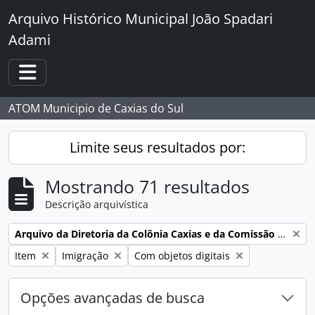
Skip to main content
Arquivo Histórico Municipal João Spadari
Adami
Toggle navigation
ATOM Municipio de Caxias do Sul
Limite seus resultados por:
Mostrando 71 resultados
Descrição arquivística
Remover filtro:
Arquivo da Diretoria da Colônia Caxias e da Comissão de Terras e Medição dos Lotes da ex-Colônia Caxias
Remover filtro:
Remover filtro:
Remover filtro:
Item
Imigração
Com objetos digitais
Opções avançadas de busca