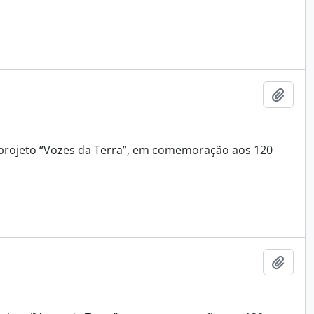
Adici
 o projeto “Vozes da Terra”, em comemoração aos 120
Adici