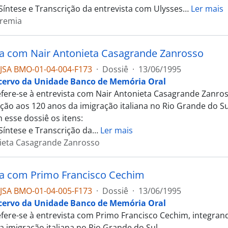
 Síntese e Transcrição da entrevista com Ulysses
…
Ler mais
eremia
ta com Nair Antonieta Casagrande Zanrosso
JSA BMO-01-04-004-F173
·
Dossiê
·
13/06/1995
cervo da Unidade Banco de Memória Oral
efere-se à entrevista com Nair Antonieta Casagrande Zanros
o aos 120 anos da imigração italiana no Rio Grande do Su
 esse dossiê os itens:
Síntese e Transcrição da
…
Ler mais
ieta Casagrande Zanrosso
ta com Primo Francisco Cechim
JSA BMO-01-04-005-F173
·
Dossiê
·
13/06/1995
cervo da Unidade Banco de Memória Oral
efere-se à entrevista com Primo Francisco Cechim, integra
a imigração italiana no Rio Grande do Sul.