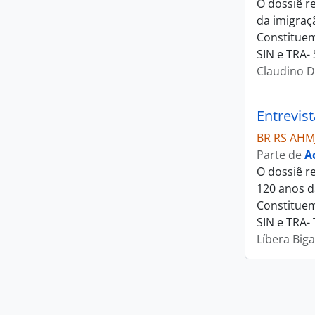
O dossiê r
da imigraç
Constituem
SIN e TRA-
Claudino D
Entrevist
BR RS AHM
Parte de
A
O dossiê r
120 anos d
Constituem
SIN e TRA-
Líbera Biga