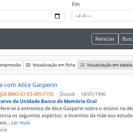
Fim
 impressão
Visualização em ficha
Visualização em tabela
ta com Alice Gasperin
JSA BMO-01-03-005-F195
·
Dossiê
·
18/01/1996
cervo da Unidade Banco de Memória Oral
efere-se à entrevista de Alice Gasperin sobre o ensino na 
dencia os seguintes aspectos: o incentivo da mãe aos estudo
aos
…
Ler mais
erin