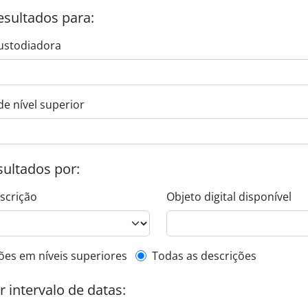
esultados para:
ustodiadora
de nível superior
esultados por:
escrição
Objeto digital disponível
de descrição de nível superior
ões em níveis superiores
Todas as descrições
or intervalo de datas: