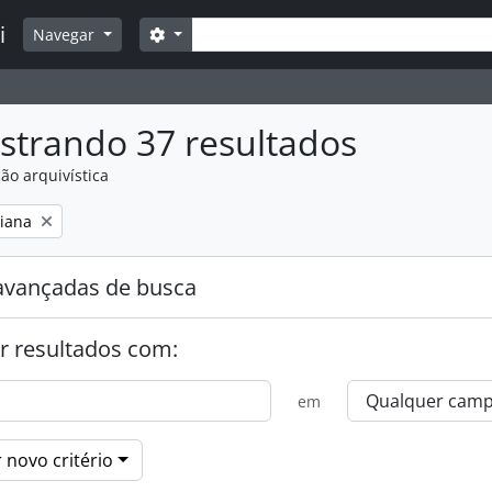
Buscar
i
Opções de busca
Navegar
strando 37 resultados
ão arquivística
:
liana
avançadas de busca
r resultados com:
em
 novo critério