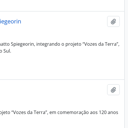
iegeorin
Adici
atto Spiegeorin, integrando o projeto “Vozes da Terra”,
 Sul.
Adici
projeto “Vozes da Terra”, em comemoração aos 120 anos