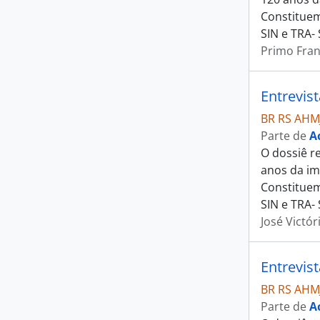
Constituem
SIN e TRA-
Primo Fran
Entrevist
BR RS AHM
Parte de
A
O dossiê r
anos da im
Constituem
SIN e TRA-
José Victóri
Entrevis
BR RS AHM
Parte de
A