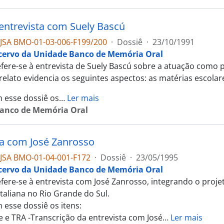
 entrevista com Suely Bascú
JSA BMO-01-03-006-F199/200
·
Dossiê
·
23/10/1991
cervo da Unidade Banco de Memória Oral
efere-se à entrevista de Suely Bascú sobre a atuação como
relato evidencia os seguintes aspectos: as matérias escolare
 esse dossiê os
…
Ler mais
anco de Memória Oral
ta com José Zanrosso
JSA BMO-01-04-001-F172
·
Dossiê
·
23/05/1995
cervo da Unidade Banco de Memória Oral
efere-se à entrevista com José Zanrosso, integrando o pro
italiana no Rio Grande do Sul.
 esse dossiê os itens:
se e TRA -Transcrição da entrevista com José
…
Ler mais