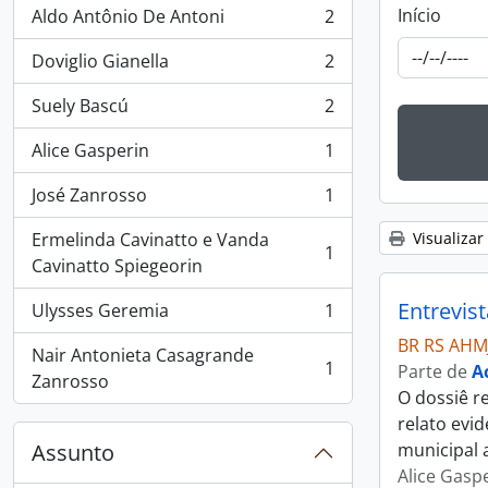
Início
Aldo Antônio De Antoni
2
, 2 resultados
Doviglio Gianella
2
, 2 resultados
Suely Bascú
2
, 2 resultados
Alice Gasperin
1
, 1 resultados
José Zanrosso
1
, 1 resultados
Ermelinda Cavinatto e Vanda
Visualizar
1
, 1 resultados
Cavinatto Spiegeorin
Entrevis
Ulysses Geremia
1
, 1 resultados
BR RS AHM
Nair Antonieta Casagrande
1
Parte de
A
, 1 resultados
Zanrosso
O dossiê r
relato evi
Assunto
municipal 
Alice Gasp