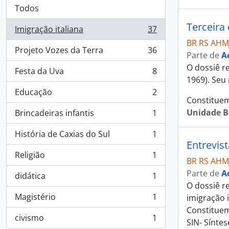
Todos
Terceira
Imigração italiana
37
, 37 resultados
BR RS AHM
Projeto Vozes da Terra
36
Parte de
A
, 36 resultados
O dossiê r
Festa da Uva
8
, 8 resultados
1969). Seu 
Educação
2
, 2 resultados
Constituem
Unidade B
Brincadeiras infantis
1
, 1 resultados
História de Caxias do Sul
1
, 1 resultados
Entrevis
Religião
1
, 1 resultados
BR RS AHM
Parte de
A
didática
1
, 1 resultados
O dossiê r
Magistério
1
imigração 
, 1 resultados
Constituem
civismo
1
SIN- Sínte
, 1 resultados