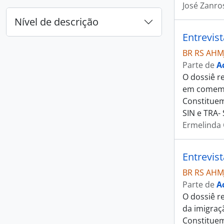
José Zanro
Nível de descrição
Entrevis
BR RS AHM
Parte de
A
O dossiê r
em comemor
Constituem
SIN e TRA- 
Ermelinda 
Entrevis
BR RS AHM
Parte de
A
O dossiê r
da imigraç
Constituem