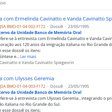
sso
ta com Ermelinda Cavinatto e Vanda Cavinatto Sp
JSA BMO-01-04-002-F172
·
Dossiê
·
23/05/1995
cervo da Unidade Banco de Memória Oral
efere-se à entrevista com Ermelinda Cavinatto e Vanda Cavin
ação aos 120 anos da imigração italiana no Rio Grande do
 esse dossiê os itens:
Síntese e
…
Ler mais
Cavinatto e Vanda Cavinatto Spiegeorin
ta com Ulysses Geremia
JSA BMO-01-04-003-F172
·
Dossiê
·
23/05/1995
cervo da Unidade Banco de Memória Oral
efere-se à entrevista com Ulysses Geremia , integrando o 
ão italiana no Rio Grande do Sul.
 esse dossiê os itens: