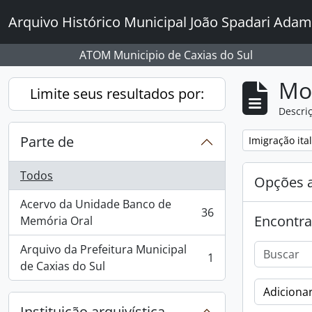
Skip to main content
Arquivo Histórico Municipal João Spadari Adam
ATOM Municipio de Caxias do Sul
Mo
Limite seus resultados por:
Descriç
Parte de
Remover filtro
Imigração ita
Todos
Opções 
Acervo da Unidade Banco de
36
Encontra
, 36 resultados
Memória Oral
Arquivo da Prefeitura Municipal
1
, 1 resultados
de Caxias do Sul
Adicionar
Instituição arquivística