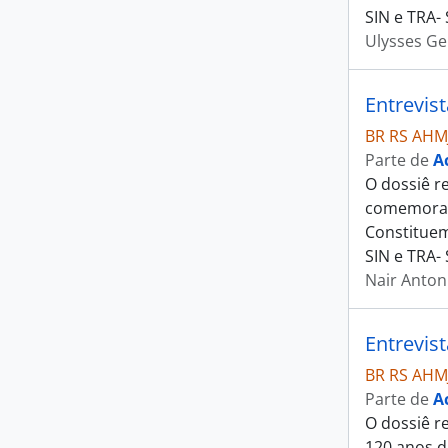
SIN e TRA-
Ulysses G
Entrevis
BR RS AHM
Parte de
A
O dossiê r
comemoraçã
Constituem
SIN e TRA- 
Nair Anton
Entrevis
BR RS AHM
Parte de
A
O dossiê r
120 anos d