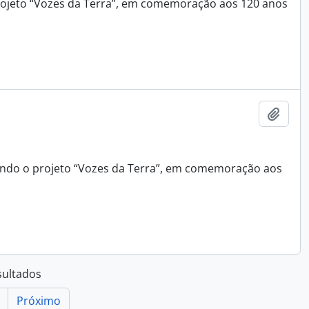
 projeto “Vozes da Terra”, em comemoração aos 120 anos
Adici
egrando o projeto “Vozes da Terra”, em comemoração aos
sultados
Próximo