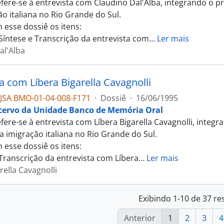
efere-se à entrevista com Claudino Dal'Alba, integrando o
ão italiana no Rio Grande do Sul.
 esse dossiê os itens:
 Síntese e Transcrição da entrevista com
…
Ler mais
al'Alba
a com Líbera Bigarella Cavagnolli
JSA BMO-01-04-008-F171
·
Dossiê
·
16/06/1995
cervo da Unidade Banco de Memória Oral
efere-se à entrevista com Líbera Bigarella Cavagnolli, int
a imigração italiana no Rio Grande do Sul.
 esse dossiê os itens:
 Transcrição da entrevista com Líbera
…
Ler mais
rella Cavagnolli
Exibindo 1-10 de 37 re
Anterior
1
2
3
4