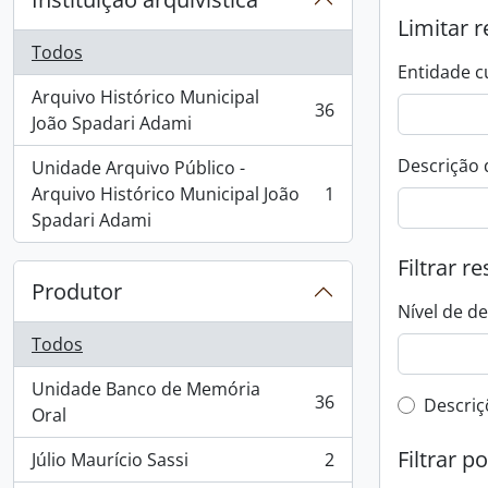
Limitar r
Todos
Entidade c
Arquivo Histórico Municipal
36
, 36 resultados
João Spadari Adami
Descrição 
Unidade Arquivo Público -
Arquivo Histórico Municipal João
1
, 1 resultados
Spadari Adami
Filtrar r
Produtor
Nível de d
Todos
Unidade Banco de Memória
36
Filtro 
Descriç
, 36 resultados
Oral
Filtrar p
Júlio Maurício Sassi
2
, 2 resultados