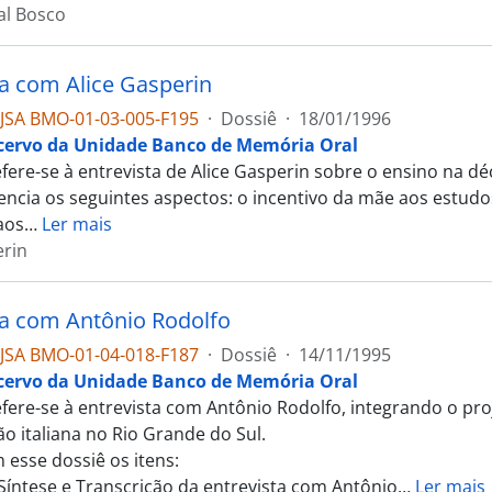
al Bosco
ta com Alice Gasperin
JSA BMO-01-03-005-F195
·
Dossiê
·
18/01/1996
cervo da Unidade Banco de Memória Oral
efere-se à entrevista de Alice Gasperin sobre o ensino na 
dencia os seguintes aspectos: o incentivo da mãe aos estudo
aos
…
Ler mais
erin
ta com Antônio Rodolfo
JSA BMO-01-04-018-F187
·
Dossiê
·
14/11/1995
cervo da Unidade Banco de Memória Oral
efere-se à entrevista com Antônio Rodolfo, integrando o p
ão italiana no Rio Grande do Sul.
 esse dossiê os itens:
 Síntese e Transcrição da entrevista com Antônio
…
Ler mais