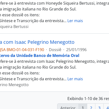
efere-se à entrevista com Honeyde Siqueira Bertussi, inte
a imigração italiana no Rio Grande do Sul.
 esse dossiê os itens:
Síntese e Transcrição da entrevista
…
Ler mais
queira Bertussi
ta com Isaac Pelegrino Menegotto
JSA BMO-01-04-031-F190
·
Dossiê
·
25/01/1996
cervo da Unidade Banco de Memória Oral
efere-se à entrevista com Isaac Pelegrino Menegotto, inte
a imigração italiana no Rio Grande do Sul.
 esse dossiê os itens:
Síntese e Transcrição da entrevista
…
Ler mais
grino Menegotto
Exibindo 1-10 de 36 re
Anterior
1
2
3
4