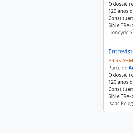
O dossiê r
120 anos d
Constituem
SIN e TRA- 
Honeyde Si
Entrevis
BR RS AHM
Parte de
A
O dossiê r
120 anos d
Constituem
SIN e TRA- 
Isaac Pele