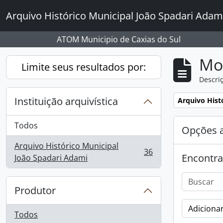
Skip to main content
Arquivo Histórico Municipal João Spadari Adam
ATOM Municipio de Caxias do Sul
Mo
Limite seus resultados por:
Descriç
Instituição arquivística
Remover filtro
Arquivo Hist
Todos
Opções 
Arquivo Histórico Municipal
36
Encontra
, 36 resultados
João Spadari Adami
Produtor
Adicionar
Todos