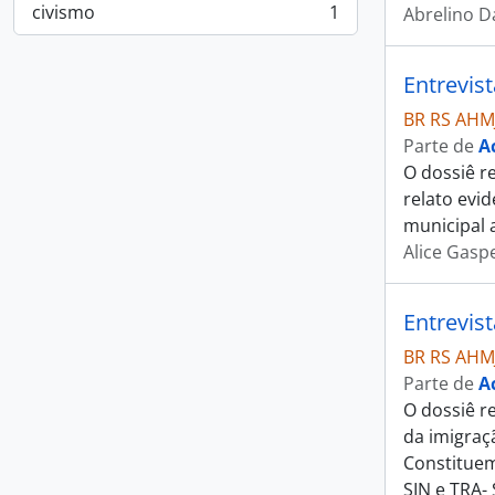
civismo
1
Abrelino D
, 1 resultados
Entrevis
BR RS AHM
Parte de
A
O dossiê r
relato evi
municipal 
Alice Gasp
Entrevis
BR RS AHM
Parte de
A
O dossiê r
da imigraç
Constituem
SIN e TRA-