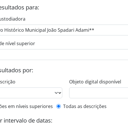
esultados para:
ustodiadora
de nível superior
esultados por:
escrição
Objeto digital disponível
de descrição de nível superior
ões em níveis superiores
Todas as descrições
or intervalo de datas: