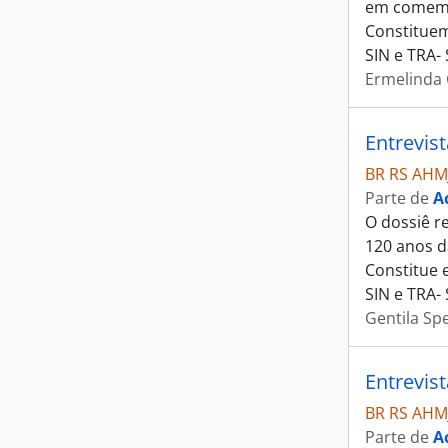
em comemor
Constituem
SIN e TRA- 
Ermelinda 
Entrevis
BR RS AHM
Parte de
A
O dossiê r
120 anos d
Constitue 
SIN e TRA- 
Gentila Spe
Entrevis
BR RS AHM
Parte de
A