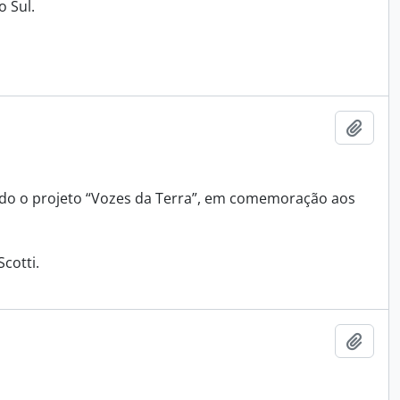
 Sul.
Adici
rando o projeto “Vozes da Terra”, em comemoração aos
cotti.
Adici