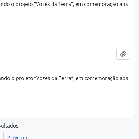
grando o projeto “Vozes da Terra”, em comemoração aos
Adici
grando o projeto “Vozes da Terra”, em comemoração aos
sultados
Próximo