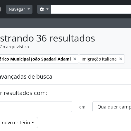
Buscar
i
Opções de busca
Navegar
strando 36 resultados
ão arquivística
:
Remover filtro:
órico Municipal João Spadari Adami
Imigração italiana
avançadas de busca
r resultados com:
em
 novo critério