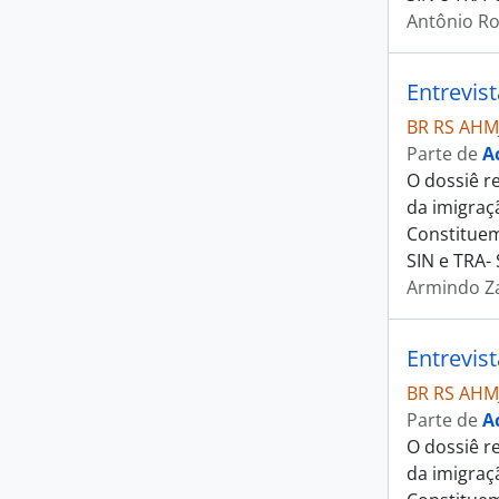
Antônio Ro
Entrevis
BR RS AHM
Parte de
A
O dossiê r
da imigraç
Constituem
SIN e TRA-
Armindo Za
Entrevis
BR RS AHM
Parte de
A
O dossiê r
da imigraç