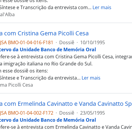
 esse dossiê os itens:
 Síntese e Transcrição da entrevista com
…
Ler mais
al'Alba
ta com Cristina Gema Picolli Cesa
JSA BMO-01-04-016-F181
·
Dossiê
·
10/10/1995
cervo da Unidade Banco de Memória Oral
efere-se à entrevista com Cristina Gema Picolli Cesa, inte
a imigração italiana no Rio Grande do Sul.
 esse dossiê os itens:
Síntese e Transcrição da entrevista
…
Ler mais
ma Picolli Cesa
ta com Ermelinda Cavinatto e Vanda Cavinatto Sp
JSA BMO-01-04-002-F172
·
Dossiê
·
23/05/1995
cervo da Unidade Banco de Memória Oral
efere-se à entrevista com Ermelinda Cavinatto e Vanda Cavin