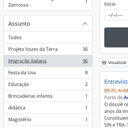
1
Início
, 1 resultados
Zanrosso
Assunto
Todos
Projeto Vozes da Terra
36
, 36 resultados
Imigração italiana
36
Visualizar
, 36 resultados
Festa da Uva
8
, 8 resultados
Entrevis
Educação
2
, 2 resultados
BR RS AHM
Brincadeiras infantis
1
Parte de
A
, 1 resultados
O dossiê r
didática
1
, 1 resultados
anos da im
Constituem
Magistério
1
, 1 resultados
SIN e TRA-