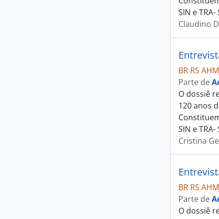
Constituem
SIN e TRA-
Claudino D
Entrevis
BR RS AHM
Parte de
A
O dossiê r
120 anos d
Constituem
SIN e TRA- 
Cristina Ge
Entrevis
BR RS AHM
Parte de
A
O dossiê r