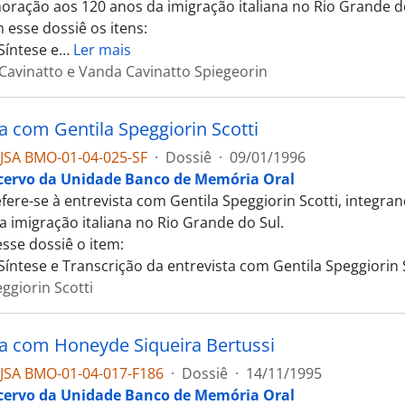
ação aos 120 anos da imigração italiana no Rio Grande do
 esse dossiê os itens:
Síntese e
…
Ler mais
Cavinatto e Vanda Cavinatto Spiegeorin
ta com Gentila Speggiorin Scotti
JSA BMO-01-04-025-SF
·
Dossiê
·
09/01/1996
cervo da Unidade Banco de Memória Oral
efere-se à entrevista com Gentila Speggiorin Scotti, integ
a imigração italiana no Rio Grande do Sul.
esse dossiê o item:
Síntese e Transcrição da entrevista com Gentila Speggiorin S
ggiorin Scotti
ta com Honeyde Siqueira Bertussi
JSA BMO-01-04-017-F186
·
Dossiê
·
14/11/1995
cervo da Unidade Banco de Memória Oral