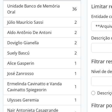
Limitar r
Unidade Banco de Memória
36
, 36 resultados
Oral
Entidade c
Júlio Maurício Sassi
2
, 2 resultados
Aldo Antônio De Antoni
2
, 2 resultados
Descrição 
Doviglio Gianella
2
, 2 resultados
Suely Bascú
2
, 2 resultados
Filtrar r
Alice Gasperin
1
, 1 resultados
Nível de d
José Zanrosso
1
, 1 resultados
Ermelinda Cavinatto e Vanda
1
, 1 resultados
Cavinatto Spiegeorin
Filtro 
Descriç
Ulysses Geremia
1
, 1 resultados
Filtrar p
Nair Antonieta Casagrande