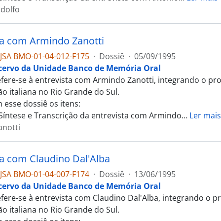
dolfo
ta com Armindo Zanotti
JSA BMO-01-04-012-F175
·
Dossiê
·
05/09/1995
cervo da Unidade Banco de Memória Oral
efere-se à entrevista com Armindo Zanotti, integrando o p
ão italiana no Rio Grande do Sul.
 esse dossiê os itens:
 Síntese e Transcrição da entrevista com Armindo
…
Ler mais
notti
ta com Claudino Dal'Alba
JSA BMO-01-04-007-F174
·
Dossiê
·
13/06/1995
cervo da Unidade Banco de Memória Oral
efere-se à entrevista com Claudino Dal'Alba, integrando o
ão italiana no Rio Grande do Sul.