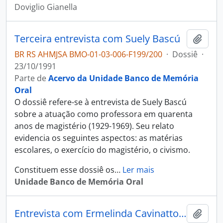
Doviglio Gianella
Terceira entrevista com Suely Bascú
Adici
BR RS AHMJSA BMO-01-03-006-F199/200
·
Dossiê
·
23/10/1991
Parte de
Acervo da Unidade Banco de Memória
Oral
O dossiê refere-se à entrevista de Suely Bascú
sobre a atuação como professora em quarenta
anos de magistério (1929-1969). Seu relato
evidencia os seguintes aspectos: as matérias
escolares, o exercício do magistério, o civismo.
Constituem esse dossiê os
…
Ler mais
Unidade Banco de Memória Oral
Entrevista com Ermelinda Cavinatto e Vanda Cavinatto Spiegeorin
Adici