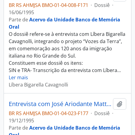
BR RS AHMJSA BMO-01-04-008-F171
·
Dossiê
·
16/06/1995
Parte de
Acervo da Unidade Banco de Memória
Oral
O dossiê refere-se à entrevista com Líbera Bigarella
Cavagnolli, integrando o projeto “Vozes da Terra”,
em comemoração aos 120 anos da imigração
italiana no Rio Grande do Sul.
Constituem esse dossiê os itens:
SIN e TRA- Transcrição da entrevista com Líbera
…
Ler mais
Líbera Bigarella Cavagnolli
Entrevista com José Ariodante Mattana
Adici
BR RS AHMJSA BMO-01-04-023-F177
·
Dossiê
·
19/12/1995
Parte de
Acervo da Unidade Banco de Memória