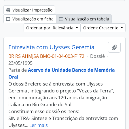
Visualizar impressão
Visualização em ficha
Visualização em tabela
Ordenar por: Relevância
Ordem: Crescente
Entrevista com Ulysses Geremia
Adici
BR RS AHMJSA BMO-01-04-003-F172
·
Dossiê
·
23/05/1995
Parte de
Acervo da Unidade Banco de Memória
Oral
O dossiê refere-se à entrevista com Ulysses
Geremia , integrando o projeto “Vozes da Terra”,
em comemoração aos 120 anos da imigração
italiana no Rio Grande do Sul.
Constituem esse dossiê os itens:
SIN e TRA- Síntese e Transcrição da entrevista com
Ulysses
…
Ler mais