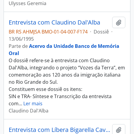
Ulysses Geremia
Entrevista com Claudino Dal'Alba
Adici
BR RS AHMJSA BMO-01-04-007-F174
·
Dossiê
·
13/06/1995
Parte de
Acervo da Unidade Banco de Memória
Oral
O dossiê refere-se à entrevista com Claudino
Dal'Alba, integrando o projeto “Vozes da Terra”, em
comemoração aos 120 anos da imigração italiana
no Rio Grande do Sul.
Constituem esse dossiê os itens:
SIN e TRA- Síntese e Transcrição da entrevista
com
…
Ler mais
Claudino Dal'Alba
Entrevista com Líbera Bigarella Cavagnolli
Adici