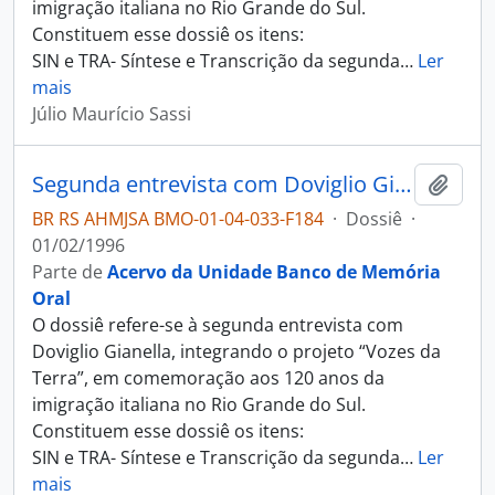
imigração italiana no Rio Grande do Sul.
Constituem esse dossiê os itens:
SIN e TRA- Síntese e Transcrição da segunda
…
Ler
mais
Júlio Maurício Sassi
Segunda entrevista com Doviglio Gianella
Adici
BR RS AHMJSA BMO-01-04-033-F184
·
Dossiê
·
01/02/1996
Parte de
Acervo da Unidade Banco de Memória
Oral
O dossiê refere-se à segunda entrevista com
Doviglio Gianella, integrando o projeto “Vozes da
Terra”, em comemoração aos 120 anos da
imigração italiana no Rio Grande do Sul.
Constituem esse dossiê os itens:
SIN e TRA- Síntese e Transcrição da segunda
…
Ler
mais