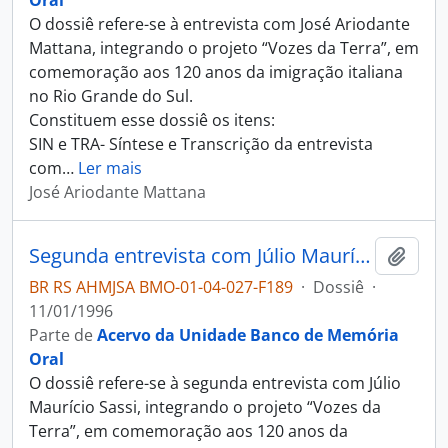
Oral
O dossiê refere-se à entrevista com José Ariodante
Mattana, integrando o projeto “Vozes da Terra”, em
comemoração aos 120 anos da imigração italiana
no Rio Grande do Sul.
Constituem esse dossiê os itens:
SIN e TRA- Síntese e Transcrição da entrevista
com
…
Ler mais
José Ariodante Mattana
Segunda entrevista com Júlio Maurício Sassi
Adici
BR RS AHMJSA BMO-01-04-027-F189
·
Dossiê
·
11/01/1996
Parte de
Acervo da Unidade Banco de Memória
Oral
O dossiê refere-se à segunda entrevista com Júlio
Maurício Sassi, integrando o projeto “Vozes da
Terra”, em comemoração aos 120 anos da