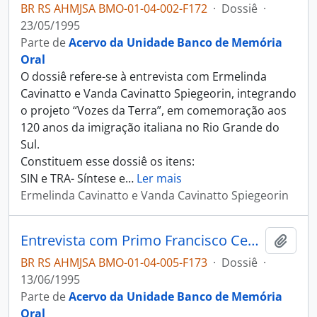
BR RS AHMJSA BMO-01-04-002-F172
·
Dossiê
·
23/05/1995
Parte de
Acervo da Unidade Banco de Memória
Oral
O dossiê refere-se à entrevista com Ermelinda
Cavinatto e Vanda Cavinatto Spiegeorin, integrando
o projeto “Vozes da Terra”, em comemoração aos
120 anos da imigração italiana no Rio Grande do
Sul.
Constituem esse dossiê os itens:
SIN e TRA- Síntese e
…
Ler mais
Ermelinda Cavinatto e Vanda Cavinatto Spiegeorin
Entrevista com Primo Francisco Cechim
Adici
BR RS AHMJSA BMO-01-04-005-F173
·
Dossiê
·
13/06/1995
Parte de
Acervo da Unidade Banco de Memória
Oral